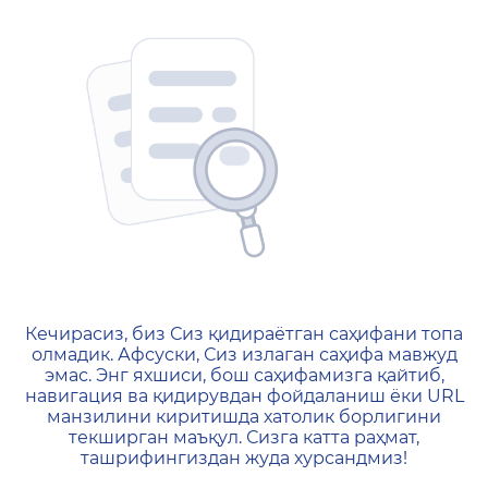
404 — Страница не найд
Кечирасиз, биз Сиз қидираётган саҳифани топа
олмадик. Афсуски, Сиз излаган саҳифа мавжуд
эмас. Энг яхшиси, бош саҳифамизга қайтиб,
навигация ва қидирувдан фойдаланиш ёки URL
манзилини киритишда хатолик борлигини
текширган маъқул. Сизга катта раҳмат,
ташрифингиздан жуда хурсандмиз!