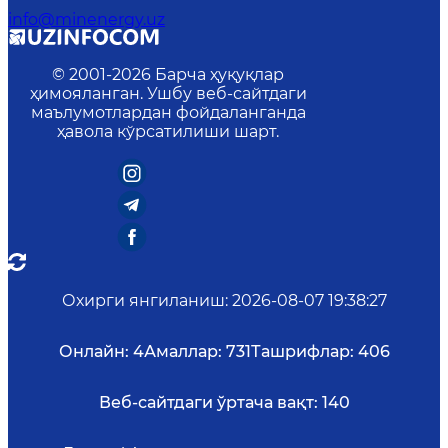
info@minenergy.uz
© 2001-
2026
Барча ҳуқуқлар
ҳимояланган. Ушбу веб-сайтдаги
маълумотлардан фойдаланганда
ҳавола кўрсатилиши шарт.
Охирги янгиланиш
:
2026-08-07 19:38:27
Онлайн:
4
Амаллар:
731
Ташрифлар:
406
Веб-сайтдаги ўртача вақт:
140