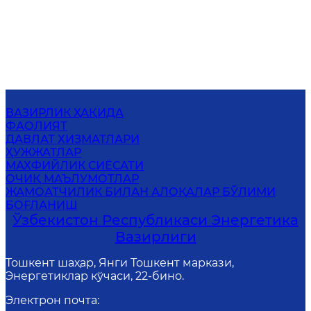
ВАЗИРЛИК ҲАҚИДА
ФАОЛИЯТ
ДАВЛАТ ХИЗМАТЛАРИ
ҲУЖЖАТЛАР
МАХФИЙЛИК СИЁСАТИ
ОЧИҚ МАЪЛУМОТЛАР
ЖАМОАТЧИЛИК БИЛАН АЛОҚАЛАР БЎЛИМИ
БОҒЛАНИШ
Ўзбекистон Республикаси Энергетика
Вазирлиги
Тошкент шаҳар, Янги Тошкент маркази,
Энергетиклар кўчаси, 22-бино.
Электрон почта
: