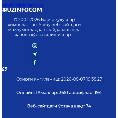
info@minenergy.uz
© 2001-
2026
Барча ҳуқуқлар
ҳимояланган. Ушбу веб-сайтдаги
маълумотлардан фойдаланганда
ҳавола кўрсатилиши шарт.
Охирги янгиланиш
:
2026-08-07 19:38:27
Онлайн:
1
Амаллар:
365
Ташрифлар:
194
Веб-сайтдаги ўртача вақт:
74