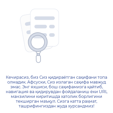
404 — Страница не найд
Кечирасиз, биз Сиз қидираётган саҳифани топа
олмадик. Афсуски, Сиз излаган саҳифа мавжуд
эмас. Энг яхшиси, бош саҳифамизга қайтиб,
навигация ва қидирувдан фойдаланиш ёки URL
манзилини киритишда хатолик борлигини
текширган маъқул. Сизга катта раҳмат,
ташрифингиздан жуда хурсандмиз!