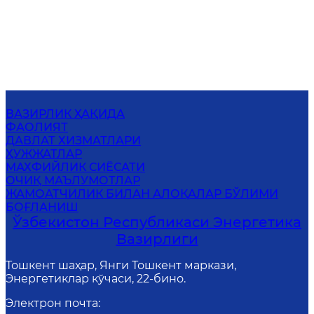
ВАЗИРЛИК ҲАҚИДА
ФАОЛИЯТ
ДАВЛАТ ХИЗМАТЛАРИ
ҲУЖЖАТЛАР
МАХФИЙЛИК СИЁСАТИ
ОЧИҚ МАЪЛУМОТЛАР
ЖАМОАТЧИЛИК БИЛАН АЛОҚАЛАР БЎЛИМИ
БОҒЛАНИШ
Ўзбекистон Республикаси Энергетика
Вазирлиги
Тошкент шаҳар, Янги Тошкент маркази,
Энергетиклар кўчаси, 22-бино.
Электрон почта
: