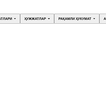
АТЛАРИ
ҲУЖЖАТЛАР
РАҚАМЛИ ҲУКУМАТ
А