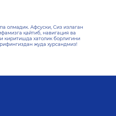
ена
па олмадик. Афсуски, Сиз излаган
ифамизга қайтиб, навигация ва
и киритишда хатолик борлигини
ашрифингиздан жуда хурсандмиз!