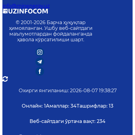
info@minenergy.uz
© 2001-
2026
Барча ҳуқуқлар
ҳимояланган. Ушбу веб-сайтдаги
маълумотлардан фойдаланганда
ҳавола кўрсатилиши шарт.
Охирги янгиланиш
:
2026-08-07 19:38:27
Онлайн:
1
Амаллар:
34
Ташрифлар:
13
Веб-сайтдаги ўртача вақт:
234