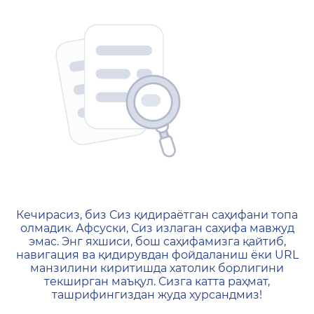
404 — Страница не найд
Кечирасиз, биз Сиз қидираётган саҳифани топа
олмадик. Афсуски, Сиз излаган саҳифа мавжуд
эмас. Энг яхшиси, бош саҳифамизга қайтиб,
навигация ва қидирувдан фойдаланиш ёки URL
манзилини киритишда хатолик борлигини
текширган маъқул. Сизга катта раҳмат,
ташрифингиздан жуда хурсандмиз!