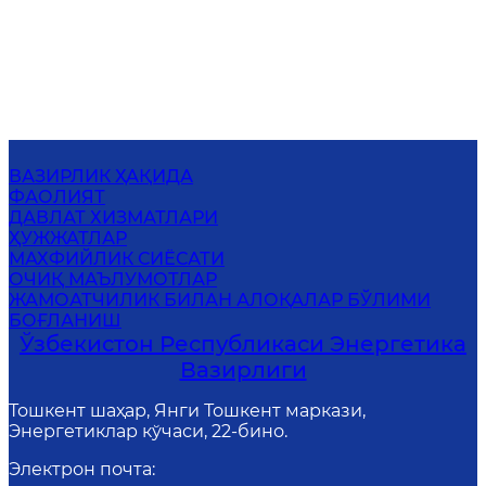
ВАЗИРЛИК ҲАҚИДА
ФАОЛИЯТ
ДАВЛАТ ХИЗМАТЛАРИ
ҲУЖЖАТЛАР
МАХФИЙЛИК СИЁСАТИ
ОЧИҚ МАЪЛУМОТЛАР
ЖАМОАТЧИЛИК БИЛАН АЛОҚАЛАР БЎЛИМИ
БОҒЛАНИШ
Ўзбекистон Республикаси Энергетика
Вазирлиги
Тошкент шаҳар, Янги Тошкент маркази,
Энергетиклар кўчаси, 22-бино.
Электрон почта
: