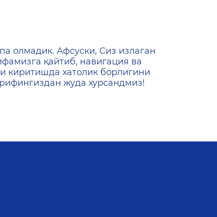
ена
па олмадик. Афсуски, Сиз излаган
ифамизга қайтиб, навигация ва
и киритишда хатолик борлигини
ашрифингиздан жуда хурсандмиз!