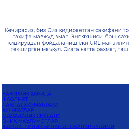
404 — Страница не найд
Кечирасиз, биз Сиз қидираётган саҳифани то
саҳифа мавжуд эмас. Энг яхшиси, бош саҳ
қидирувдан фойдаланиш ёки URL манзилин
текширган маъқул. Сизга катта раҳмат, т
ВАЗИРЛИК ҲАҚИДА
ФАОЛИЯТ
ДАВЛАТ ХИЗМАТЛАРИ
ҲУЖЖАТЛАР
МАХФИЙЛИК СИЁСАТИ
ОЧИҚ МАЪЛУМОТЛАР
ЖАМОАТЧИЛИК БИЛАН АЛОҚАЛАР БЎЛИМИ