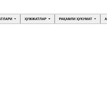
АТЛАРИ
ҲУЖЖАТЛАР
РАҚАМЛИ ҲУКУМАТ
А