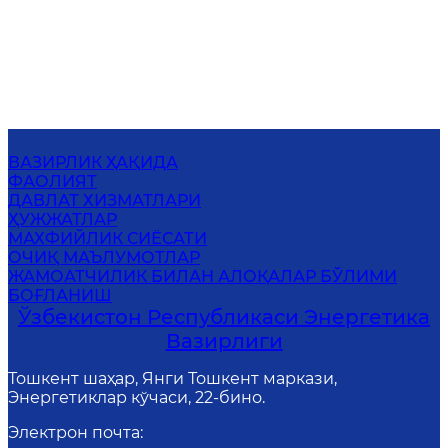
ВАЗИРЛИК ҲАҚИДА
ФАОЛИЯТ
ДАВЛАТ ХИЗМАТЛАРИ
ҲУЖЖАТЛАР
МАХФИЙЛИК СИЁСАТИ
ОЧИҚ МАЪЛУМОТЛАР
ЖАМОАТЧИЛИК БИЛАН АЛОҚАЛАР БЎЛИМИ
БОҒЛАНИШ
Ўзбекистон Республикаси Энергетика
Вазирлиги
Тошкент шаҳар, Янги Тошкент маркази,
Энергетиклар кўчаси, 22-бино.
Электрон почта
: