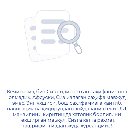
404 — Страница не найд
Кечирасиз, биз Сиз қидираётган саҳифани топа
олмадик. Афсуски, Сиз излаган саҳифа мавжуд
эмас. Энг яхшиси, бош саҳифамизга қайтиб,
навигация ва қидирувдан фойдаланиш ёки URL
манзилини киритишда хатолик борлигини
текширган маъқул. Сизга катта раҳмат,
ташрифингиздан жуда хурсандмиз!