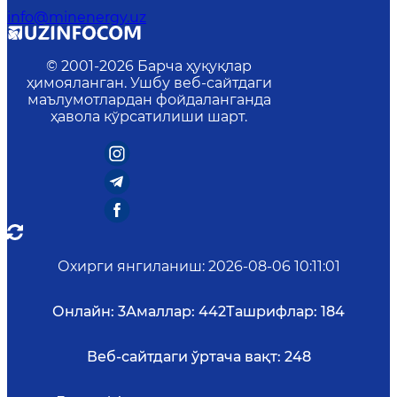
info@minenergy.uz
© 2001-
2026
Барча ҳуқуқлар
ҳимояланган. Ушбу веб-сайтдаги
маълумотлардан фойдаланганда
ҳавола кўрсатилиши шарт.
Охирги янгиланиш
:
2026-08-06 10:11:01
Онлайн:
3
Амаллар:
442
Ташрифлар:
184
Веб-сайтдаги ўртача вақт:
248