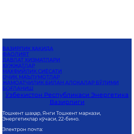
ВАЗИРЛИК ҲАҚИДА
ФАОЛИЯТ
ДАВЛАТ ХИЗМАТЛАРИ
ҲУЖЖАТЛАР
МАХФИЙЛИК СИЁСАТИ
ОЧИҚ МАЪЛУМОТЛАР
ЖАМОАТЧИЛИК БИЛАН АЛОҚАЛАР БЎЛИМИ
БОҒЛАНИШ
Ўзбекистон Республикаси Энергетика
Вазирлиги
Тошкент шаҳар, Янги Тошкент маркази,
Энергетиклар кўчаси, 22-бино.
Электрон почта
: