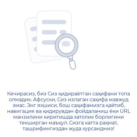
404 — Страница не найд
Кечирасиз, биз Сиз қидираётган саҳифани топа
олмадик. Афсуски, Сиз излаган саҳифа мавжуд
эмас. Энг яхшиси, бош саҳифамизга қайтиб,
навигация ва қидирувдан фойдаланиш ёки URL
манзилини киритишда хатолик борлигини
текширган маъқул. Сизга катта раҳмат,
ташрифингиздан жуда хурсандмиз!