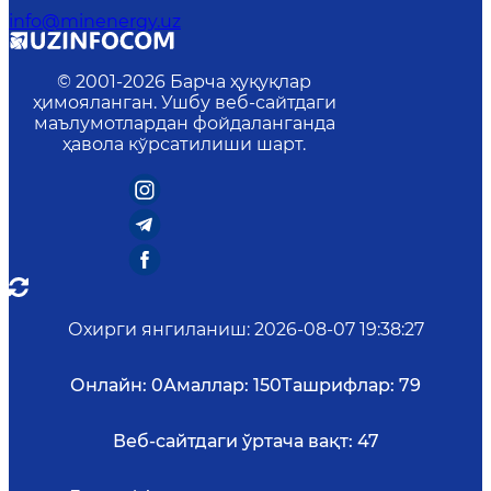
info@minenergy.uz
© 2001-
2026
Барча ҳуқуқлар
ҳимояланган. Ушбу веб-сайтдаги
маълумотлардан фойдаланганда
ҳавола кўрсатилиши шарт.
Охирги янгиланиш
:
2026-08-07 19:38:27
Онлайн:
0
Амаллар:
150
Ташрифлар:
79
Веб-сайтдаги ўртача вақт:
47