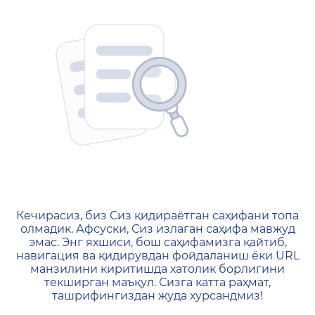
404 — Страница не найд
Кечирасиз, биз Сиз қидираётган саҳифани топа
олмадик. Афсуски, Сиз излаган саҳифа мавжуд
эмас. Энг яхшиси, бош саҳифамизга қайтиб,
навигация ва қидирувдан фойдаланиш ёки URL
манзилини киритишда хатолик борлигини
текширган маъқул. Сизга катта раҳмат,
ташрифингиздан жуда хурсандмиз!