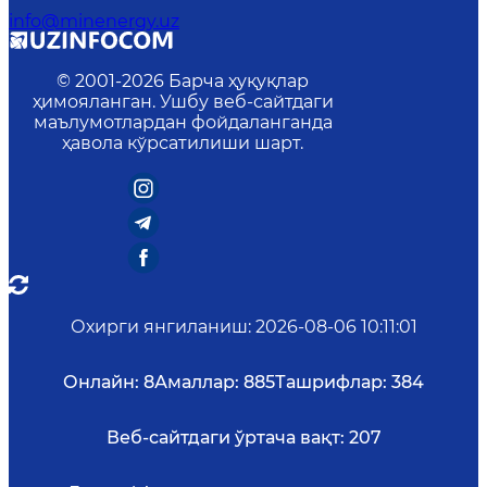
info@minenergy.uz
© 2001-
2026
Барча ҳуқуқлар
ҳимояланган. Ушбу веб-сайтдаги
маълумотлардан фойдаланганда
ҳавола кўрсатилиши шарт.
Охирги янгиланиш
:
2026-08-06 10:11:01
Онлайн:
8
Амаллар:
885
Ташрифлар:
384
Веб-сайтдаги ўртача вақт:
207