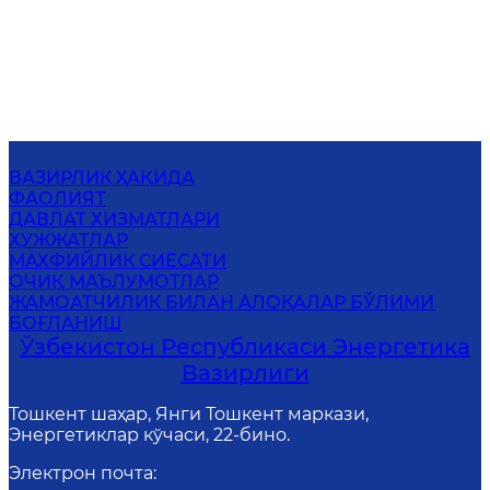
ВАЗИРЛИК ҲАҚИДА
ФАОЛИЯТ
ДАВЛАТ ХИЗМАТЛАРИ
ҲУЖЖАТЛАР
МАХФИЙЛИК СИЁСАТИ
ОЧИҚ МАЪЛУМОТЛАР
ЖАМОАТЧИЛИК БИЛАН АЛОҚАЛАР БЎЛИМИ
БОҒЛАНИШ
Ўзбекистон Республикаси Энергетика
Вазирлиги
Тошкент шаҳар, Янги Тошкент маркази,
Энергетиклар кўчаси, 22-бино.
Электрон почта
: