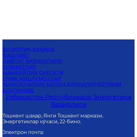
ВАЗИРЛИК ҲАҚИДА
ФАОЛИЯТ
ДАВЛАТ ХИЗМАТЛАРИ
ҲУЖЖАТЛАР
МАХФИЙЛИК СИЁСАТИ
ОЧИҚ МАЪЛУМОТЛАР
ЖАМОАТЧИЛИК БИЛАН АЛОҚАЛАР БЎЛИМИ
БОҒЛАНИШ
Ўзбекистон Республикаси Энергетика
Вазирлиги
Тошкент шаҳар, Янги Тошкент маркази,
Энергетиклар кўчаси, 22-бино.
Электрон почта
: