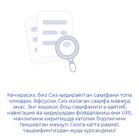
404 — Страница не найд
Кечирасиз, биз Сиз қидираётган саҳифани топа
олмадик. Афсуски, Сиз излаган саҳифа мавжуд
эмас. Энг яхшиси, бош саҳифамизга қайтиб,
навигация ва қидирувдан фойдаланиш ёки URL
манзилини киритишда хатолик борлигини
текширган маъқул. Сизга катта раҳмат,
ташрифингиздан жуда хурсандмиз!