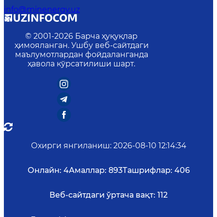
info@minenergy.uz
© 2001-
2026
Барча ҳуқуқлар
ҳимояланган. Ушбу веб-сайтдаги
маълумотлардан фойдаланганда
ҳавола кўрсатилиши шарт.
Охирги янгиланиш
:
2026-08-10 12:14:34
Онлайн:
4
Амаллар:
893
Ташрифлар:
406
Веб-сайтдаги ўртача вақт:
112