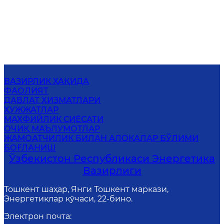
ВАЗИРЛИК ҲАҚИДА
ФАОЛИЯТ
ДАВЛАТ ХИЗМАТЛАРИ
ҲУЖЖАТЛАР
МАХФИЙЛИК СИЁСАТИ
ОЧИҚ МАЪЛУМОТЛАР
ЖАМОАТЧИЛИК БИЛАН АЛОҚАЛАР БЎЛИМИ
БОҒЛАНИШ
Ўзбекистон Республикаси Энергетика
Вазирлиги
Тошкент шаҳар, Янги Тошкент маркази,
Энергетиклар кўчаси, 22-бино.
Электрон почта
: