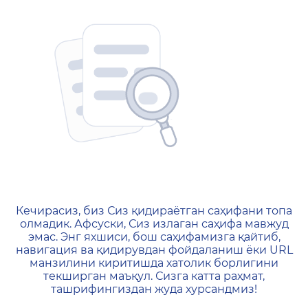
404 — Страница не найд
Кечирасиз, биз Сиз қидираётган саҳифани топа
олмадик. Афсуски, Сиз излаган саҳифа мавжуд
эмас. Энг яхшиси, бош саҳифамизга қайтиб,
навигация ва қидирувдан фойдаланиш ёки URL
манзилини киритишда хатолик борлигини
текширган маъқул. Сизга катта раҳмат,
ташрифингиздан жуда хурсандмиз!