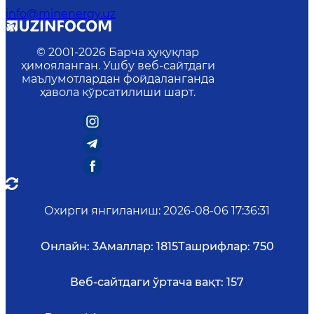
info@minenergy.uz
© 2001-
2026
Барча ҳуқуқлар
ҳимояланган. Ушбу веб-сайтдаги
маълумотлардан фойдаланганда
ҳавола кўрсатилиши шарт.
Охирги янгиланиш
:
2026-08-06 17:36:31
Онлайн:
3
Амаллар:
1815
Ташрифлар:
750
Веб-сайтдаги ўртача вақт:
157