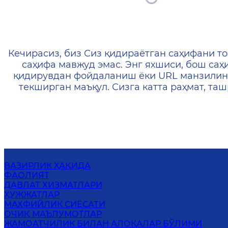
404 — Страница не найд
Кечирасиз, биз Сиз қидираётган саҳифани то
саҳифа мавжуд эмас. Энг яхшиси, бош саҳ
қидирувдан фойдаланиш ёки URL манзилин
текширган маъқул. Сизга катта раҳмат, т
ВАЗИРЛИК ҲАҚИДА
ФАОЛИЯТ
ДАВЛАТ ХИЗМАТЛАРИ
ҲУЖЖАТЛАР
МАХФИЙЛИК СИЁСАТИ
ОЧИҚ МАЪЛУМОТЛАР
ЖАМОАТЧИЛИК БИЛАН АЛОҚАЛАР БЎЛИМИ