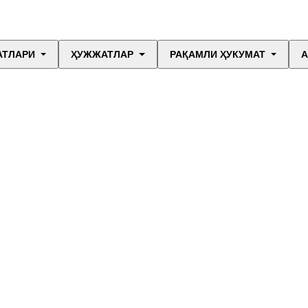
АТЛАРИ
ҲУЖЖАТЛАР
РАҚАМЛИ ҲУКУМАТ
А