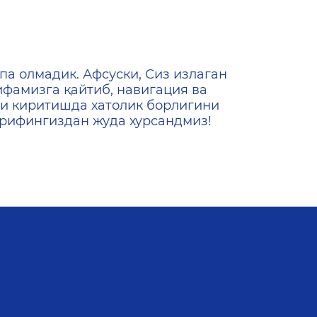
ена
па олмадик. Афсуски, Сиз излаган
ифамизга қайтиб, навигация ва
и киритишда хатолик борлигини
ашрифингиздан жуда хурсандмиз!