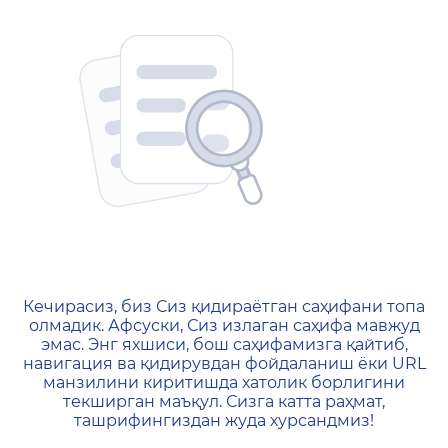
404 — Страница не найд
Кечирасиз, биз Сиз қидираётган саҳифани топа
олмадик. Афсуски, Сиз излаган саҳифа мавжуд
эмас. Энг яхшиси, бош саҳифамизга қайтиб,
навигация ва қидирувдан фойдаланиш ёки URL
манзилини киритишда хатолик борлигини
текширган маъқул. Сизга катта раҳмат,
ташрифингиздан жуда хурсандмиз!