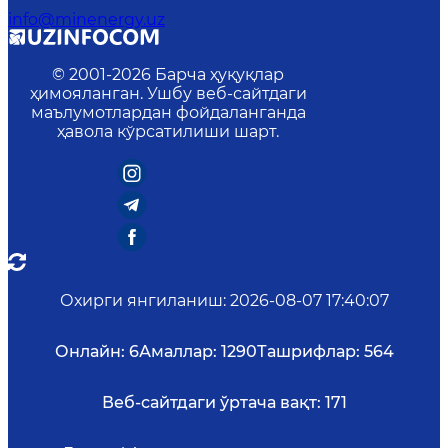
info@minenergy.uz
© 2001-
2026
Барча ҳуқуқлар
ҳимояланган. Ушбу веб-сайтдаги
маълумотлардан фойдаланганда
ҳавола кўрсатилиши шарт.
Охирги янгиланиш
:
2026-08-07 17:40:07
Онлайн:
6
Амаллар:
1290
Ташрифлар:
564
Веб-сайтдаги ўртача вақт:
171