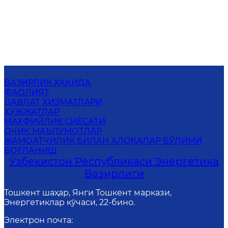
ВАЗИРЛИК ҲАҚИДА
ФАОЛИЯТ
ДАВЛАТ ХИЗМАТЛАРИ
ҲУЖЖАТЛАР
МАХФИЙЛИК СИЁСАТИ
ОЧИҚ МАЪЛУМОТЛАР
ЖАМОАТЧИЛИК БИЛАН АЛОҚАЛАР БЎЛИМИ
БОҒЛАНИШ
Ўзбекистон Республикаси Энергетика
Вазирлиги
Тошкент шаҳар, Янги Тошкент маркази,
Энергетиклар кўчаси, 22-бино.
Электрон почта
: