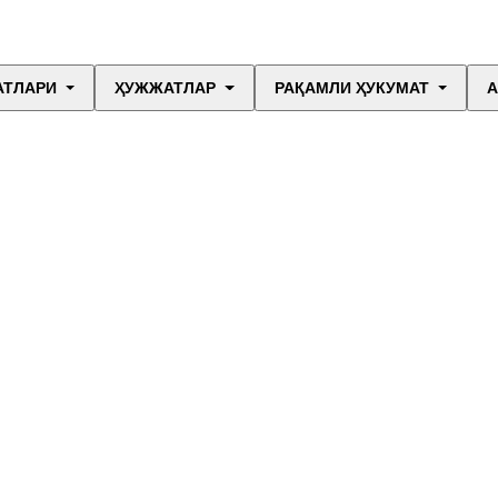
АТЛАРИ
ҲУЖЖАТЛАР
РАҚАМЛИ ҲУКУМАТ
А