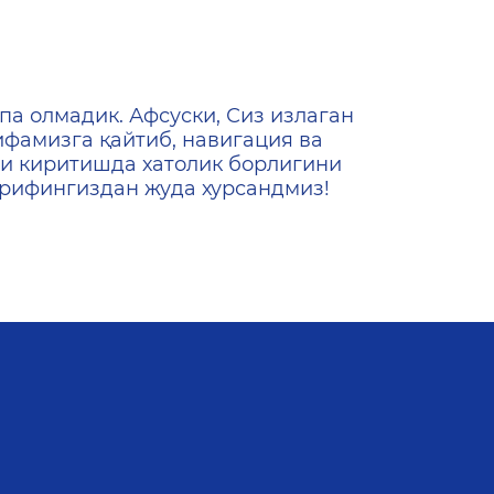
ена
па олмадик. Афсуски, Сиз излаган
ифамизга қайтиб, навигация ва
и киритишда хатолик борлигини
ашрифингиздан жуда хурсандмиз!