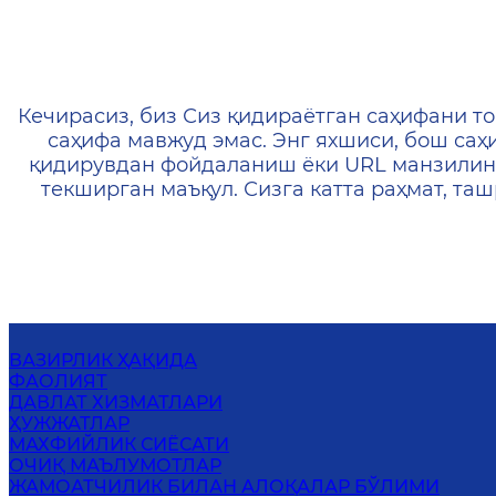
404 — Страница не найд
Кечирасиз, биз Сиз қидираётган саҳифани то
саҳифа мавжуд эмас. Энг яхшиси, бош саҳ
қидирувдан фойдаланиш ёки URL манзилин
текширган маъқул. Сизга катта раҳмат, т
ВАЗИРЛИК ҲАҚИДА
ФАОЛИЯТ
ДАВЛАТ ХИЗМАТЛАРИ
ҲУЖЖАТЛАР
МАХФИЙЛИК СИЁСАТИ
ОЧИҚ МАЪЛУМОТЛАР
ЖАМОАТЧИЛИК БИЛАН АЛОҚАЛАР БЎЛИМИ