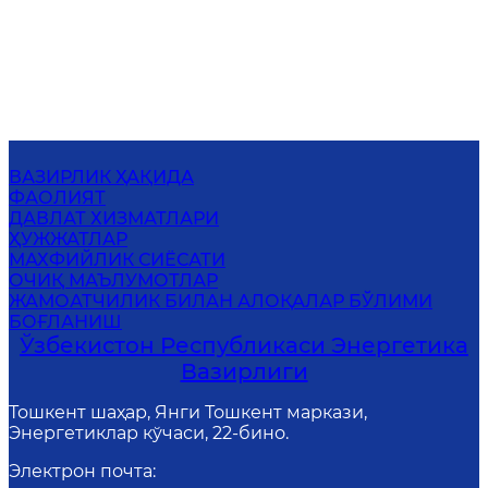
ВАЗИРЛИК ҲАҚИДА
ФАОЛИЯТ
ДАВЛАТ ХИЗМАТЛАРИ
ҲУЖЖАТЛАР
МАХФИЙЛИК СИЁСАТИ
ОЧИҚ МАЪЛУМОТЛАР
ЖАМОАТЧИЛИК БИЛАН АЛОҚАЛАР БЎЛИМИ
БОҒЛАНИШ
Ўзбекистон Республикаси Энергетика
Вазирлиги
Тошкент шаҳар, Янги Тошкент маркази,
Энергетиклар кўчаси, 22-бино.
Электрон почта
: