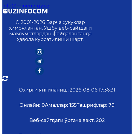
info@minenergy.uz
© 2001-
2026
Барча ҳуқуқлар
ҳимояланган. Ушбу веб-сайтдаги
маълумотлардан фойдаланганда
ҳавола кўрсатилиши шарт.
Охирги янгиланиш
:
2026-08-06 17:36:31
Онлайн:
0
Амаллар:
155
Ташрифлар:
79
Веб-сайтдаги ўртача вақт:
202