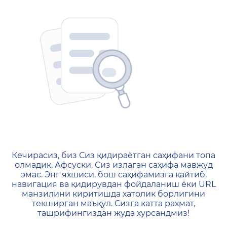
404 — Страница не найд
Кечирасиз, биз Сиз қидираётган саҳифани топа
олмадик. Афсуски, Сиз излаган саҳифа мавжуд
эмас. Энг яхшиси, бош саҳифамизга қайтиб,
навигация ва қидирувдан фойдаланиш ёки URL
манзилини киритишда хатолик борлигини
текширган маъқул. Сизга катта раҳмат,
ташрифингиздан жуда хурсандмиз!