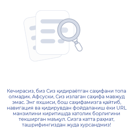
404 — Страница не найд
Кечирасиз, биз Сиз қидираётган саҳифани топа
олмадик. Афсуски, Сиз излаган саҳифа мавжуд
эмас. Энг яхшиси, бош саҳифамизга қайтиб,
навигация ва қидирувдан фойдаланиш ёки URL
манзилини киритишда хатолик борлигини
текширган маъқул. Сизга катта раҳмат,
ташрифингиздан жуда хурсандмиз!