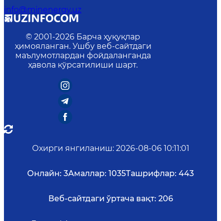
info@minenergy.uz
© 2001-
2026
Барча ҳуқуқлар
ҳимояланган. Ушбу веб-сайтдаги
маълумотлардан фойдаланганда
ҳавола кўрсатилиши шарт.
Охирги янгиланиш
:
2026-08-06 10:11:01
Онлайн:
3
Амаллар:
1035
Ташрифлар:
443
Веб-сайтдаги ўртача вақт:
206