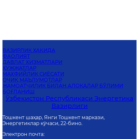
ВАЗИРЛИК ҲАҚИДА
ФАОЛИЯТ
ДАВЛАТ ХИЗМАТЛАРИ
ҲУЖЖАТЛАР
МАХФИЙЛИК СИЁСАТИ
ОЧИҚ МАЪЛУМОТЛАР
ЖАМОАТЧИЛИК БИЛАН АЛОҚАЛАР БЎЛИМИ
БОҒЛАНИШ
Ўзбекистон Республикаси Энергетика
Вазирлиги
Тошкент шаҳар, Янги Тошкент маркази,
Энергетиклар кўчаси, 22-бино.
Электрон почта
: