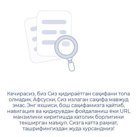
404 — Страница не найд
Кечирасиз, биз Сиз қидираётган саҳифани топа
олмадик. Афсуски, Сиз излаган саҳифа мавжуд
эмас. Энг яхшиси, бош саҳифамизга қайтиб,
навигация ва қидирувдан фойдаланиш ёки URL
манзилини киритишда хатолик борлигини
текширган маъқул. Сизга катта раҳмат,
ташрифингиздан жуда хурсандмиз!