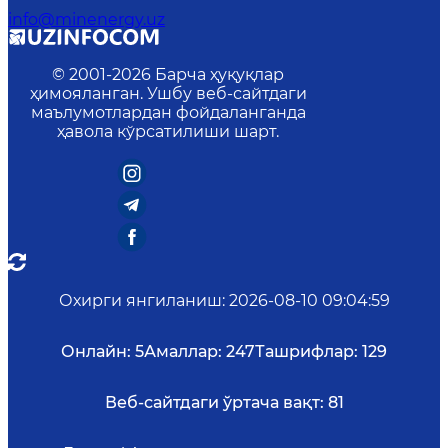
info@minenergy.uz
© 2001-
2026
Барча ҳуқуқлар
ҳимояланган. Ушбу веб-сайтдаги
маълумотлардан фойдаланганда
ҳавола кўрсатилиши шарт.
Охирги янгиланиш
:
2026-08-10 09:04:59
Онлайн:
5
Амаллар:
247
Ташрифлар:
129
Веб-сайтдаги ўртача вақт:
81