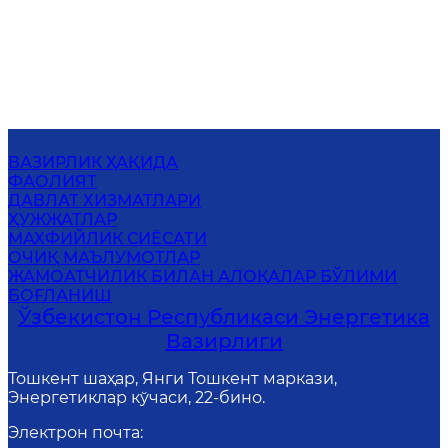
ВАЗИРЛИК ҲАҚИДА
ФАОЛИЯТ
ДАВЛАТ ХИЗМАТЛАРИ
ҲУЖЖАТЛАР
МАХФИЙЛИК СИЁСАТИ
ОЧИҚ МАЪЛУМОТЛАР
ЖАМОАТЧИЛИК БИЛАН АЛОҚАЛАР БЎЛИМИ
БОҒЛАНИШ
Ўзбекистон Республикаси Энергетика
Вазирлиги
Тошкент шаҳар, Янги Тошкент маркази,
Энергетиклар кўчаси, 22-бино.
Электрон почта
: