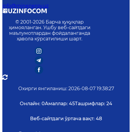
info@minenergy.uz
© 2001-
2026
Барча ҳуқуқлар
ҳимояланган. Ушбу веб-сайтдаги
маълумотлардан фойдаланганда
ҳавола кўрсатилиши шарт.
Охирги янгиланиш
:
2026-08-07 19:38:27
Онлайн:
0
Амаллар:
45
Ташрифлар:
24
Веб-сайтдаги ўртача вақт:
48