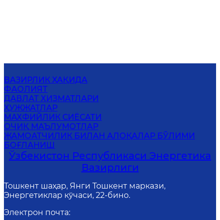
ВАЗИРЛИК ҲАҚИДА
ФАОЛИЯТ
ДАВЛАТ ХИЗМАТЛАРИ
ҲУЖЖАТЛАР
МАХФИЙЛИК СИЁСАТИ
ОЧИҚ МАЪЛУМОТЛАР
ЖАМОАТЧИЛИК БИЛАН АЛОҚАЛАР БЎЛИМИ
БОҒЛАНИШ
Ўзбекистон Республикаси Энергетика
Вазирлиги
Тошкент шаҳар, Янги Тошкент маркази,
Энергетиклар кўчаси, 22-бино.
Электрон почта
: