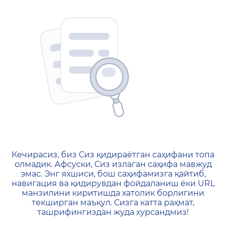
404 — Страница не найд
Кечирасиз, биз Сиз қидираётган саҳифани топа
олмадик. Афсуски, Сиз излаган саҳифа мавжуд
эмас. Энг яхшиси, бош саҳифамизга қайтиб,
навигация ва қидирувдан фойдаланиш ёки URL
манзилини киритишда хатолик борлигини
текширган маъқул. Сизга катта раҳмат,
ташрифингиздан жуда хурсандмиз!