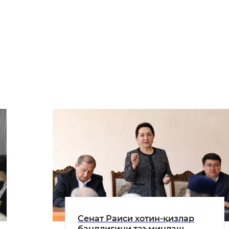
Сенат Раиси хотин-қизлар
бандлигини таъминлаш