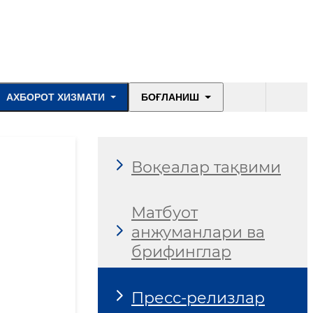
АХБОРОТ ХИЗМАТИ
БОҒЛАНИШ
Воқеалар тақвими
Матбуот
анжуманлари ва
брифинглар
Пресс-релизлар