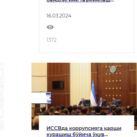
бўйича ишларни маҳалладан
бошлаш мақсадида Янгийўл
16.03.2024
туманида бўлди
1372
ИССВда коррупсияга қарши
курашиш бўйича ўқув