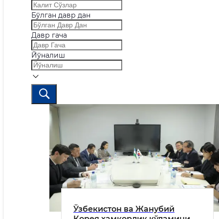
Бўлган давр дан
Давр гача
Йўналиш
Ўзбекистон ва Жанубий
Корея ҳамкорлик кўламини