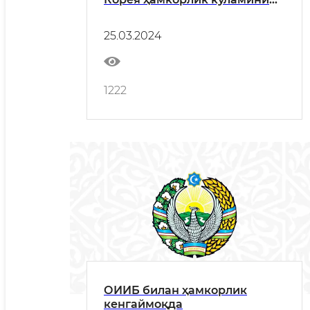
кенгайтирмоқда
25.03.2024
1222
ОИИБ билан ҳамкорлик
кенгаймоқда