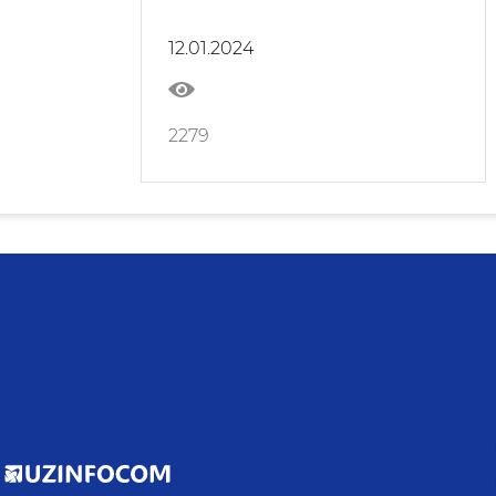
семинари бўлиб ўтди
12.01.2024
2279