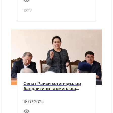
1222
Сенат Раиси хотин-қизлар
бандлигини таъминлаш
бўйича ишларни маҳалладан
бошлаш мақсадида Янгийўл
16.03.2024
туманида бўлди