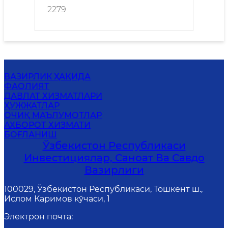
2279
ВАЗИРЛИК ҲАҚИДА
ФАОЛИЯТ
ДАВЛАТ ХИЗМАТЛАРИ
ҲУЖЖАТЛАР
ОЧИҚ МАЪЛУМОТЛАР
АХБОРОТ ХИЗМАТИ
БОҒЛАНИШ
Ўзбекистон Республикаси
Инвестициялар, Саноат Ва Савдо
Вазирлиги
100029, Ўзбекистон Республикаси, Тошкент ш.,
Ислом Каримов кўчаси, 1
Электрон почта
: