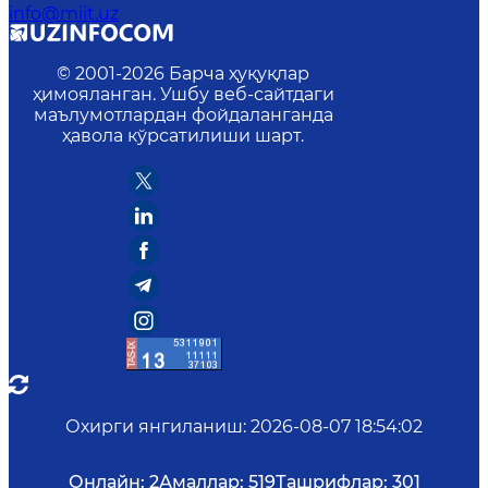
info@miit.uz
© 2001-
2026
Барча ҳуқуқлар
ҳимояланган. Ушбу веб-сайтдаги
маълумотлардан фойдаланганда
ҳавола кўрсатилиши шарт.
Охирги янгиланиш
:
2026-08-07 18:54:02
Онлайн:
2
Амаллар:
519
Ташрифлар:
301