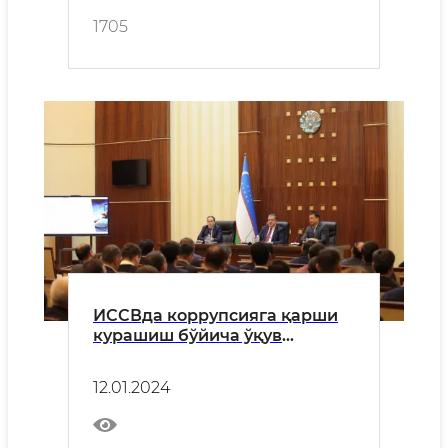
1705
ИССВда коррупсияга қарши
курашиш бўйича ўқув
семинари бўлиб ўтди
12.01.2024