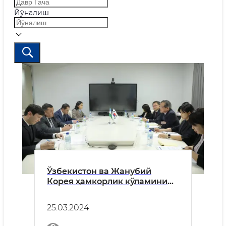
Йўналиш
Ўзбекистон ва Жанубий
Корея ҳамкорлик кўламини
кенгайтирмоқда
25.03.2024