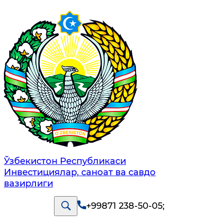
Ўзбекистон Республикаси
Инвестициялар, саноат ва савдо
вазирлиги
+99871 238-50-05
;