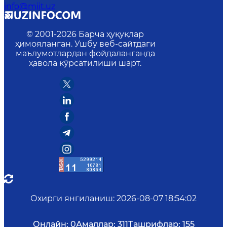
info@miit.uz
© 2001-
2026
Барча ҳуқуқлар
ҳимояланган. Ушбу веб-сайтдаги
маълумотлардан фойдаланганда
ҳавола кўрсатилиши шарт.
Охирги янгиланиш
:
2026-08-07 18:54:02
Онлайн:
0
Амаллар:
311
Ташрифлар:
155