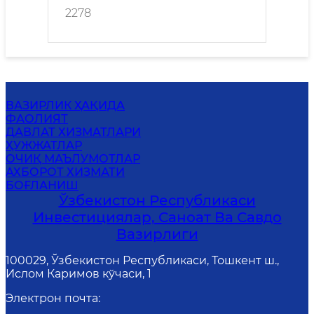
2278
ВАЗИРЛИК ҲАҚИДА
ФАОЛИЯТ
ДАВЛАТ ХИЗМАТЛАРИ
ҲУЖЖАТЛАР
ОЧИҚ МАЪЛУМОТЛАР
АХБОРОТ ХИЗМАТИ
БОҒЛАНИШ
Ўзбекистон Республикаси
Инвестициялар, Саноат Ва Савдо
Вазирлиги
100029, Ўзбекистон Республикаси, Тошкент ш.,
Ислом Каримов кўчаси, 1
Электрон почта
: