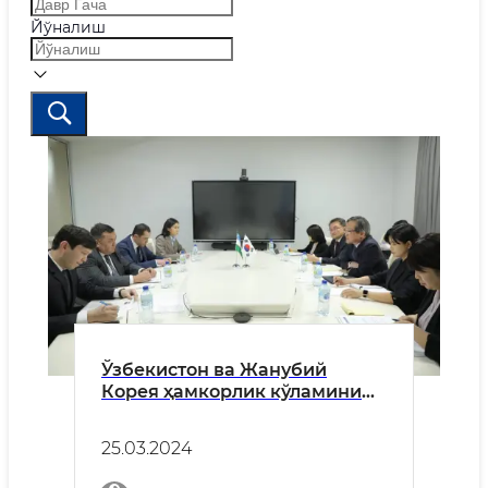
Йўналиш
Ўзбекистон ва Жанубий
Корея ҳамкорлик кўламини
кенгайтирмоқда
25.03.2024