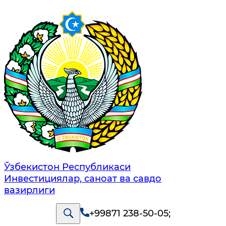
Ўзбекистон Республикаси
Инвестициялар, саноат ва савдо
вазирлиги
+99871 238-50-05
;