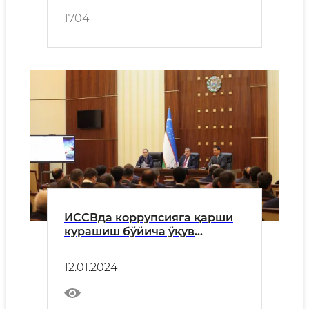
1704
ИССВда коррупсияга қарши
курашиш бўйича ўқув
семинари бўлиб ўтди
12.01.2024