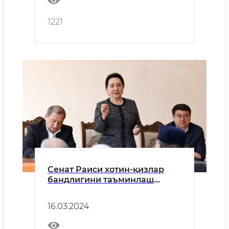
1221
Сенат Раиси хотин-қизлар
бандлигини таъминлаш
бўйича ишларни маҳалладан
бошлаш мақсадида Янгийўл
16.03.2024
туманида бўлди