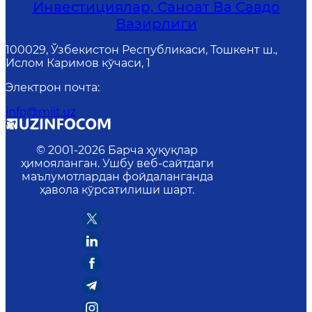
Инвестициялар, Саноат Ва Савдо
Вазирлиги
100029, Ўзбекистон Республикаси, Тошкент ш.,
Ислом Каримов кўчаси, 1
Электрон почта
:
info@miit.uz
© 2001-
2026
Барча ҳуқуқлар
ҳимояланган. Ушбу веб-сайтдаги
маълумотлардан фойдаланганда
ҳавола кўрсатилиши шарт.