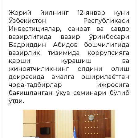
Жорий йилнинг 12-январ куни
Ўзбекистон Республикаси
Инвестициялар, саноат ва савдо
вазирлигида вазир ўринбосари
Бадриддин Абидов бошчилигида
вазирлик тизимида коррупсияга
қарши курашиш ва
жиноятчиликнинг олдини олиш
доирасида амалга оширилаётган
чора-тадбирлар ижросига
бағишланган ўқув семинари бўлиб
ўтди.