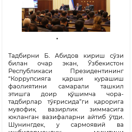
Тадбирни Б. Абидов кириш сўзи
билан очар экан, Ўзбекистон
Республикаси Президентининг
“Коррупсияга қарши курашиш
фаолиятини самарали ташкил
этишга доир қўшимча чора-
тадбирлар тўғрисида”ги қарорига
мувофиқ вазирлик зиммасига
юкланган вазифаларни айтиб ўтди.
Шунингдек, у сармоявий ва