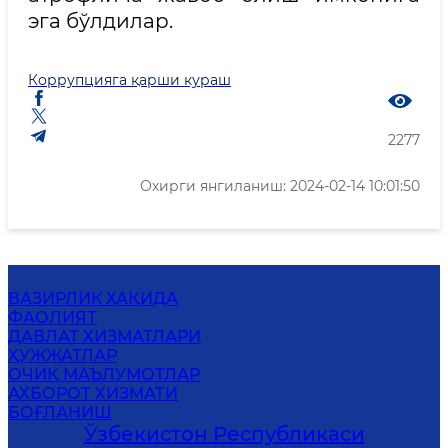
эга бўлдилар.
Коррупцияга қарши кураш
2277
Охирги янгиланиш: 2024-02-14 10:01:50
ВАЗИРЛИК ҲАҚИДА
ФАОЛИЯТ
ДАВЛАТ ХИЗМАТЛАРИ
ҲУЖЖАТЛАР
ОЧИҚ МАЪЛУМОТЛАР
АХБОРОТ ХИЗМАТИ
БОҒЛАНИШ
Ўзбекистон Республикаси