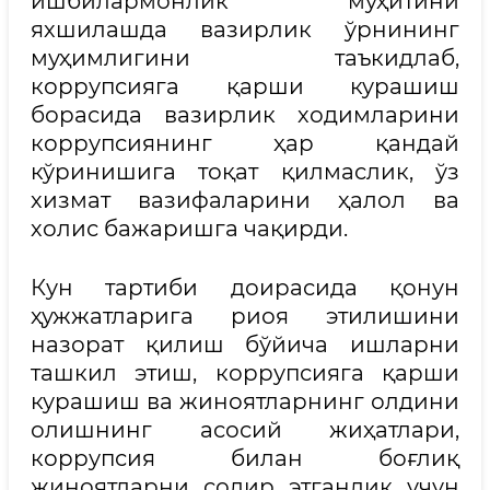
ишбилармонлик муҳитини
яхшилашда вазирлик ўрнининг
муҳимлигини таъкидлаб,
коррупсияга қарши курашиш
борасида вазирлик ходимларини
коррупсиянинг ҳар қандай
кўринишига тоқат қилмаслик, ўз
хизмат вазифаларини ҳалол ва
холис бажаришга чақирди.
Кун тартиби доирасида қонун
ҳужжатларига риоя этилишини
назорат қилиш бўйича ишларни
ташкил этиш, коррупсияга қарши
курашиш ва жиноятларнинг олдини
олишнинг асосий жиҳатлари,
коррупсия билан боғлиқ
жиноятларни содир этганлик учун