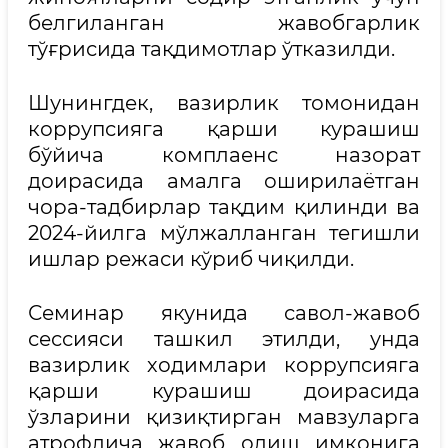
белгиланган жавобгарлик
тўғрисида тақдимотлар ўтказилди.
Шунингдек, вазирлик томонидан
коррупсияга қарши курашиш
бўйича комплаенс назорат
доирасида амалга оширилаётган
чора-тадбирлар тақдим қилинди ва
2024-йилга мўлжалланган тегишли
ишлар режаси кўриб чиқилди.
Семинар якунида савол-жавоб
сессияси ташкил этилди, унда
вазирлик ходимлари коррупсияга
қарши курашиш доирасида
ўзларини қизиқтирган мавзуларга
атрофлича жавоб олиш имконига