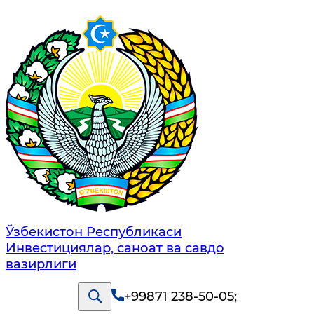
Ўзбекистон Республикаси
Инвестициялар, саноат ва савдо
вазирлиги
+99871 238-50-05
;