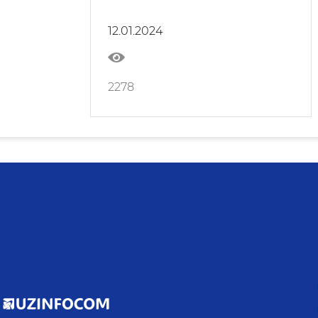
семинари бўлиб ўтди
12.01.2024
2278