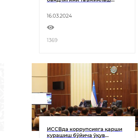
бўйича ишларни маҳалладан
бошлаш мақсадида Янгийўл
16.03.2024
туманида бўлди
1369
ИССВда коррупсияга қарши
курашиш бўйича ўқув