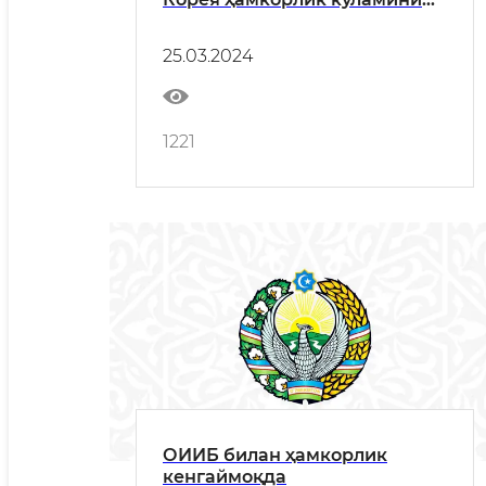
кенгайтирмоқда
25.03.2024
1221
ОИИБ билан ҳамкорлик
кенгаймоқда