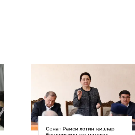
Сенат Раиси хотин-қизлар
бандлигини таъминлаш