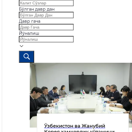
Бўлган давр дан
Давр гача
Йўналиш
Ўзбекистон ва Жанубий
Корея ҳамкорлик кўламини