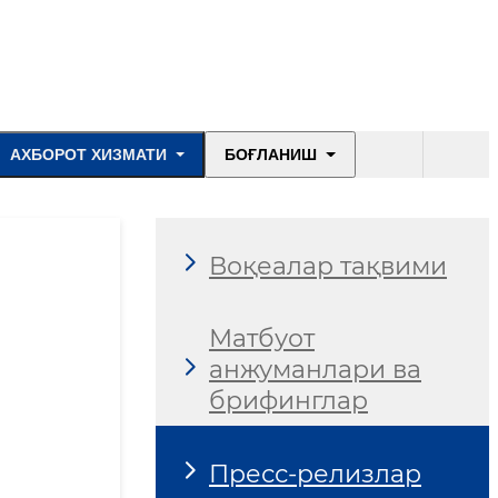
АХБОРОТ ХИЗМАТИ
БОҒЛАНИШ
Воқеалар тақвими
Матбуот
анжуманлари ва
брифинглар
Пресс-релизлар