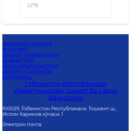
2278
ВАЗИРЛИК ҲАҚИДА
ФАОЛИЯТ
ДАВЛАТ ХИЗМАТЛАРИ
ҲУЖЖАТЛАР
ОЧИҚ МАЪЛУМОТЛАР
АХБОРОТ ХИЗМАТИ
БОҒЛАНИШ
Ўзбекистон Республикаси
Инвестициялар, Саноат Ва Савдо
Вазирлиги
100029, Ўзбекистон Республикаси, Тошкент ш.,
Ислом Каримов кўчаси, 1
Электрон почта
: