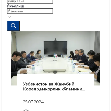
Йўналиш
Ўзбекистон ва Жанубий
Корея ҳамкорлик кўламини
кенгайтирмоқда
25.03.2024