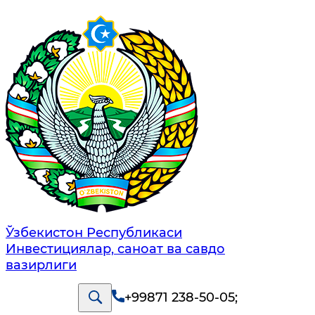
Ўзбекистон Республикаси
Инвестициялар, саноат ва савдо
вазирлиги
+99871 238-50-05
;