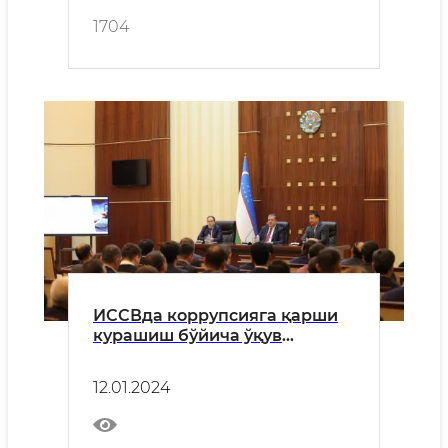
1704
ИССВда коррупсияга қарши
курашиш бўйича ўқув
семинари бўлиб ўтди
12.01.2024