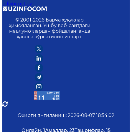
info@miit.uz
© 2001-
2026
Барча ҳуқуқлар
ҳимояланган. Ушбу веб-сайтдаги
маълумотлардан фойдаланганда
ҳавола кўрсатилиши шарт.
Охирги янгиланиш
:
2026-08-07 18:54:02
Онлайн:
1
Амаллар:
23
Ташрифлар:
15