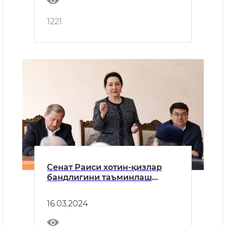
1221
Сенат Раиси хотин-қизлар
бандлигини таъминлаш
бўйича ишларни маҳалладан
бошлаш мақсадида Янгийўл
16.03.2024
туманида бўлди