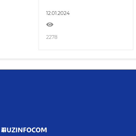
семинари бўлиб ўтди
12.01.2024
2278