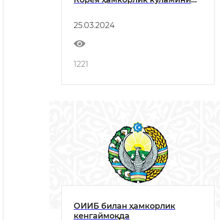
кенгайтирмоқда
25.03.2024
1221
ОИИБ билан ҳамкорлик
кенгаймоқда