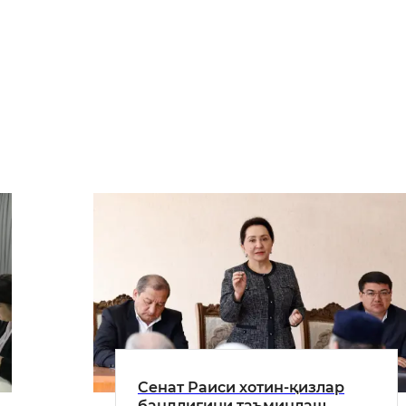
Сенат Раиси хотин-қизлар
бандлигини таъминлаш