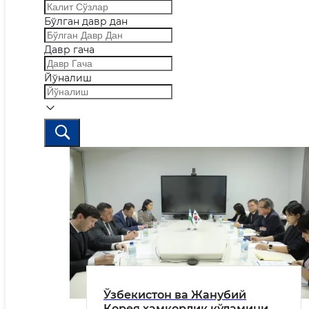
Бўлган давр дан
Давр гача
Йўналиш
Ўзбекистон ва Жанубий
Корея ҳамкорлик кўламини