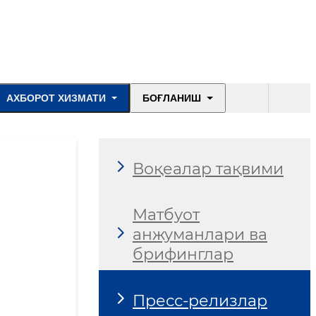
АХБОРОТ ХИЗМАТИ
БОҒЛАНИШ
Воқеалар тақвими
Матбуот
анжуманлари ва
брифинглар
Пресс-релизлар