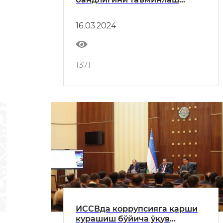
бўйича ишларни маҳалладан
бошлаш мақсадида Янгийўл
16.03.2024
туманида бўлди
1371
ИССВда коррупсияга қарши
курашиш бўйича ўқув