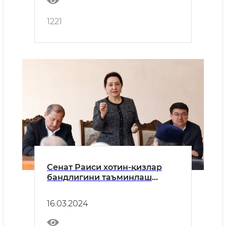
1221
Сенат Раиси хотин-қизлар
бандлигини таъминлаш
бўйича ишларни маҳалладан
бошлаш мақсадида Янгийўл
16.03.2024
туманида бўлди