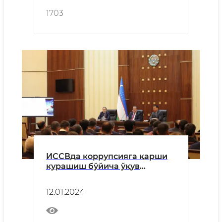
1703
ИССВда коррупсияга қарши
курашиш бўйича ўқув
семинари бўлиб ўтди
12.01.2024