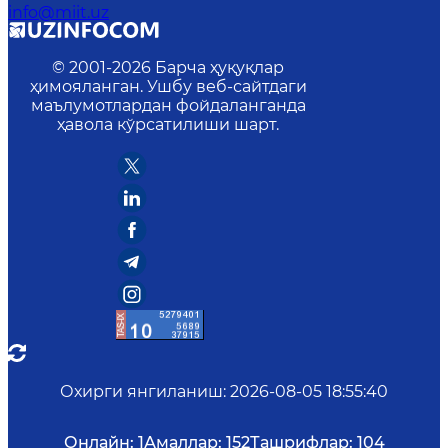
info@miit.uz
© 2001-
2026
Барча ҳуқуқлар
ҳимояланган. Ушбу веб-сайтдаги
маълумотлардан фойдаланганда
ҳавола кўрсатилиши шарт.
Охирги янгиланиш
:
2026-08-05 18:55:40
Онлайн:
1
Амаллар:
152
Ташрифлар:
104