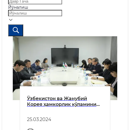
Йўналиш
Ўзбекистон ва Жанубий
Корея ҳамкорлик кўламини
кенгайтирмоқда
25.03.2024