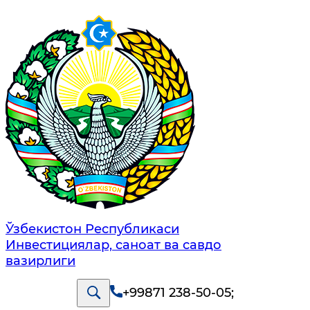
Ўзбекистон Республикаси
Инвестициялар, саноат ва савдо
вазирлиги
+99871 238-50-05
;