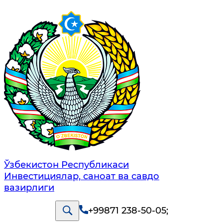
Ўзбекистон Республикаси
Инвестициялар, саноат ва савдо
вазирлиги
+99871 238-50-05
;