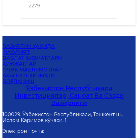
2279
ВАЗИРЛИК ҲАҚИДА
ФАОЛИЯТ
ДАВЛАТ ХИЗМАТЛАРИ
ҲУЖЖАТЛАР
ОЧИҚ МАЪЛУМОТЛАР
АХБОРОТ ХИЗМАТИ
БОҒЛАНИШ
Ўзбекистон Республикаси
Инвестициялар, Саноат Ва Савдо
Вазирлиги
100029, Ўзбекистон Республикаси, Тошкент ш.,
Ислом Каримов кўчаси, 1
Электрон почта
: