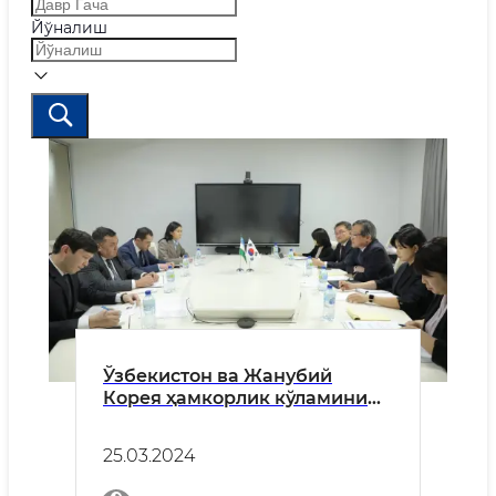
Йўналиш
Ўзбекистон ва Жанубий
Корея ҳамкорлик кўламини
кенгайтирмоқда
25.03.2024