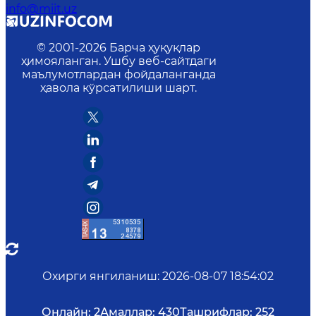
info@miit.uz
© 2001-
2026
Барча ҳуқуқлар
ҳимояланган. Ушбу веб-сайтдаги
маълумотлардан фойдаланганда
ҳавола кўрсатилиши шарт.
Охирги янгиланиш
:
2026-08-07 18:54:02
Онлайн:
2
Амаллар:
430
Ташрифлар:
252