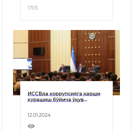
1705
ИССВда коррупсияга қарши
курашиш бўйича ўқув
семинари бўлиб ўтди
12.01.2024