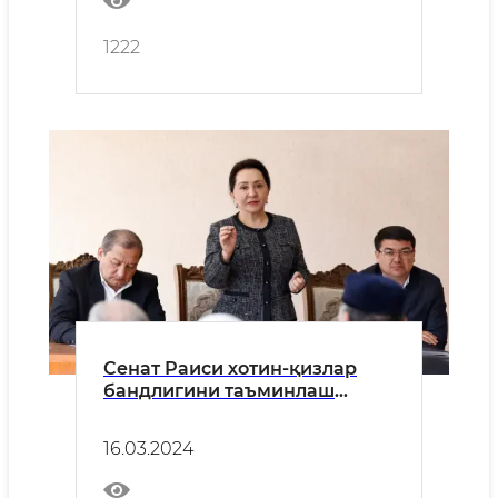
1222
Сенат Раиси хотин-қизлар
бандлигини таъминлаш
бўйича ишларни маҳалладан
бошлаш мақсадида Янгийўл
16.03.2024
туманида бўлди