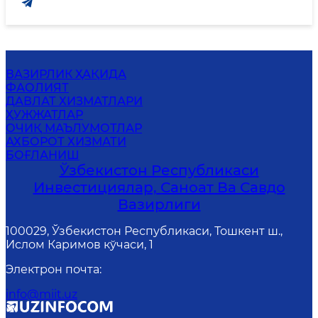
ВАЗИРЛИК ҲАҚИДА
ФАОЛИЯТ
ДАВЛАТ ХИЗМАТЛАРИ
ҲУЖЖАТЛАР
ОЧИҚ МАЪЛУМОТЛАР
АХБОРОТ ХИЗМАТИ
БОҒЛАНИШ
Ўзбекистон Республикаси
Инвестициялар, Саноат Ва Савдо
Вазирлиги
100029, Ўзбекистон Республикаси, Тошкент ш.,
Ислом Каримов кўчаси, 1
Электрон почта
:
info@miit.uz