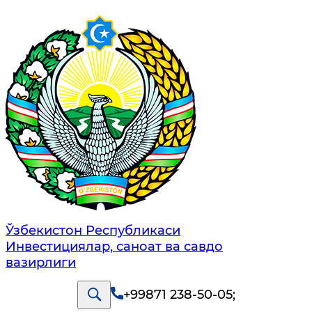
Ўзбекистон Республикаси
Инвестициялар, саноат ва савдо
вазирлиги
+99871 238-50-05
;