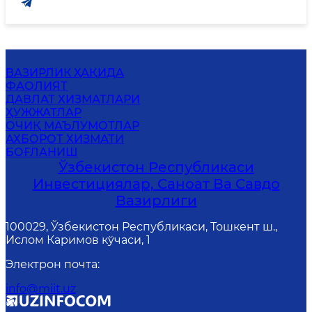
ВАЗИРЛИК ҲАҚИДА
ФАОЛИЯТ
ДАВЛАТ ХИЗМАТЛАРИ
ҲУЖЖАТЛАР
ОЧИҚ МАЪЛУМОТЛАР
АХБОРОТ ХИЗМАТИ
БОҒЛАНИШ
Ўзбекистон Республикаси
Инвестициялар, Саноат Ва Савдо
Вазирлиги
100029, Ўзбекистон Республикаси, Тошкент ш.,
Ислом Каримов кўчаси, 1
Электрон почта
:
info@miit.uz