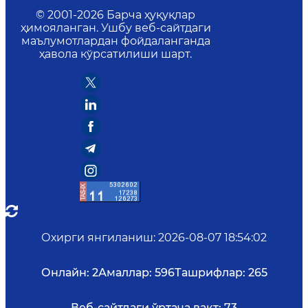
© 2001-
2026
Барча ҳуқуқлар
ҳимояланган. Ушбу веб-сайтдаги
маълумотлардан фойдаланганда
ҳавола кўрсатилиши шарт.
Охирги янгиланиш
:
2026-08-07 18:54:02
Онлайн:
2
Амаллар:
596
Ташрифлар:
265
Веб-сайтдаги ўртача вақт:
73