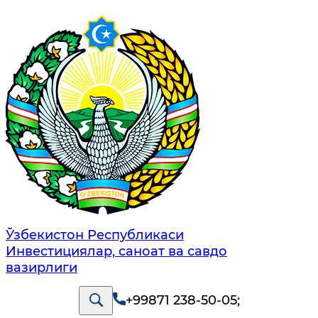
Ўзбекистон Республикаси
Инвестициялар, саноат ва савдо
вазирлиги
+99871 238-50-05
;