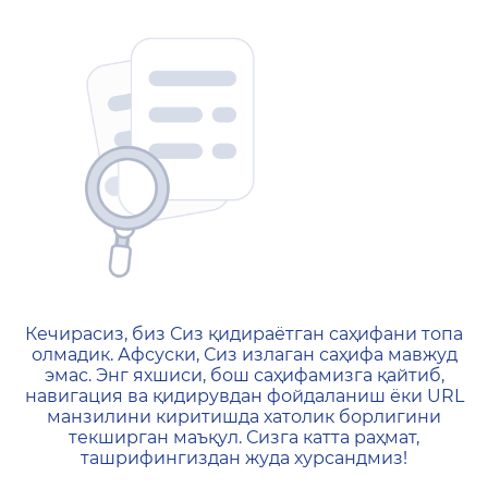
404 — Страница не найд
Кечирасиз, биз Сиз қидираётган саҳифани топа
олмадик. Афсуски, Сиз излаган саҳифа мавжуд
эмас. Энг яхшиси, бош саҳифамизга қайтиб,
навигация ва қидирувдан фойдаланиш ёки URL
манзилини киритишда хатолик борлигини
текширган маъқул. Сизга катта раҳмат,
ташрифингиздан жуда хурсандмиз!