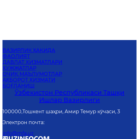
ВАЗИРЛИК ҲАҚИДА
ФАОЛИЯТ
ДАВЛАТ ХИЗМАТЛАРИ
ҲУЖЖАТЛАР
ОЧИҚ МАЪЛУМОТЛАР
АХБОРОТ ХИЗМАТИ
БОҒЛАНИШ
Ўзбекистон Республикаси Ташқи
Ишлар Вазирлиги
100000,Тошкент шаҳри, Амир Темур кўчаси, 3
Электрон почта
:
info@mfa.uz