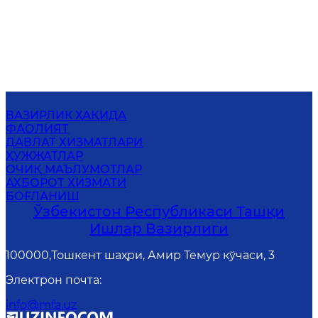
ВАЗИРЛИК ҲАҚИДА
ФАОЛИЯТ
ДАВЛАТ ХИЗМАТЛАРИ
ҲУЖЖАТЛАР
ОЧИҚ МАЪЛУМОТЛАР
АХБОРОТ ХИЗМАТИ
БОҒЛАНИШ
Ўзбекистон Республикаси Ташқи
Ишлар Вазирлиги
100000,Тошкент шаҳри, Амир Темур кўчаси, 3
Электрон почта
:
info@mfa.uz