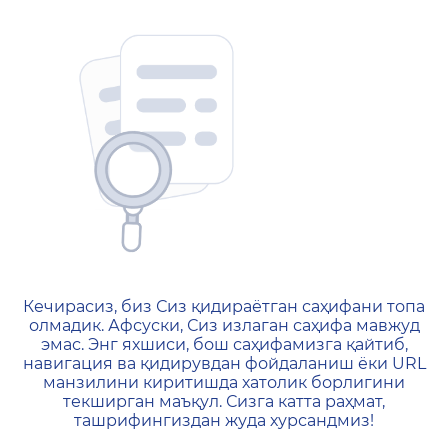
404 — Страница не найд
Кечирасиз, биз Сиз қидираётган саҳифани топа
олмадик. Афсуски, Сиз излаган саҳифа мавжуд
эмас. Энг яхшиси, бош саҳифамизга қайтиб,
навигация ва қидирувдан фойдаланиш ёки URL
манзилини киритишда хатолик борлигини
текширган маъқул. Сизга катта раҳмат,
ташрифингиздан жуда хурсандмиз!