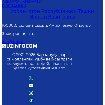
АХБОРОТ ХИЗМАТИ
БОҒЛАНИШ
Ўзбекистон Республикаси Ташқи
Ишлар Вазирлиги
100000,Тошкент шаҳри, Амир Темур кўчаси, 3
Электрон почта
:
info@mfa.uz
© 2001-
2026
Барча ҳуқуқлар
ҳимояланган. Ушбу веб-сайтдаги
маълумотлардан фойдаланганда
ҳавола кўрсатилиши шарт.