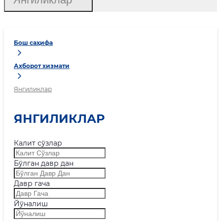
Бош саҳифа
Ахборот хизмати
Янгиликлар
ЯНГИЛИКЛАР
Калит сўзлар
Бўлган давр дан
Давр гача
Йўналиш