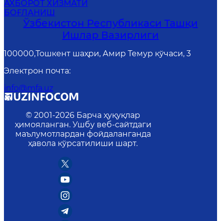
АХБОРОТ ХИЗМАТИ
БОҒЛАНИШ
Ўзбекистон Республикаси Ташқи
Ишлар Вазирлиги
100000,Тошкент шаҳри, Амир Темур кўчаси, 3
Электрон почта
:
info@mfa.uz
© 2001-
2026
Барча ҳуқуқлар
ҳимояланган. Ушбу веб-сайтдаги
маълумотлардан фойдаланганда
ҳавола кўрсатилиши шарт.