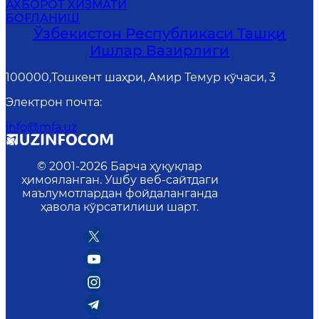
АХБОРОТ ХИЗМАТИ
БОҒЛАНИШ
Ўзбекистон Республикаси Ташқи
Ишлар Вазирлиги
100000,Тошкент шаҳри, Амир Темур кўчаси, 3
Электрон почта
:
info@mfa.uz
© 2001-
2026
Барча ҳуқуқлар
ҳимояланган. Ушбу веб-сайтдаги
маълумотлардан фойдаланганда
ҳавола кўрсатилиши шарт.