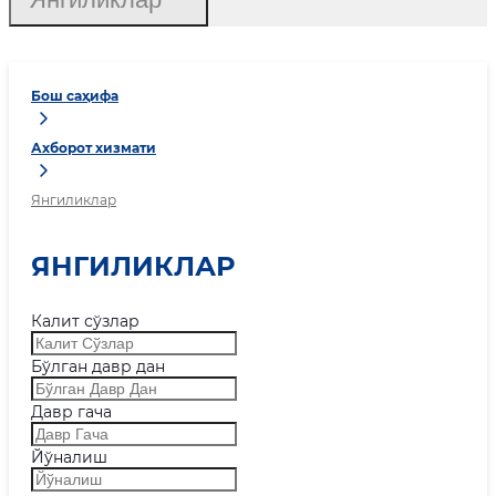
Бош саҳифа
Ахборот хизмати
Янгиликлар
ЯНГИЛИКЛАР
Калит сўзлар
Бўлган давр дан
Давр гача
Йўналиш