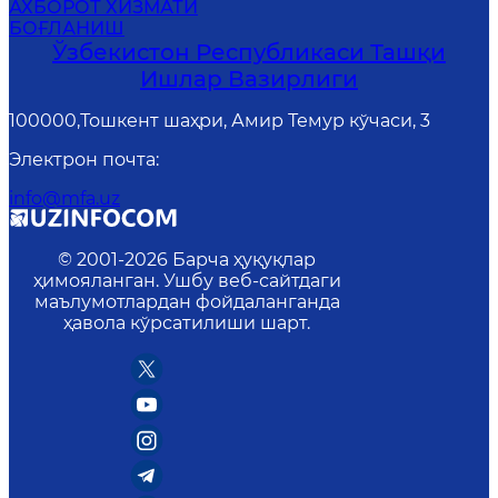
АХБОРОТ ХИЗМАТИ
БОҒЛАНИШ
Ўзбекистон Республикаси Ташқи
Ишлар Вазирлиги
100000,Тошкент шаҳри, Амир Темур кўчаси, 3
Электрон почта
:
info@mfa.uz
© 2001-
2026
Барча ҳуқуқлар
ҳимояланган. Ушбу веб-сайтдаги
маълумотлардан фойдаланганда
ҳавола кўрсатилиши шарт.