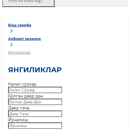
Бош саҳифа
Ахборот хизмати
Янгиликлар
ЯНГИЛИКЛАР
Калит сўзлар
Бўлган давр дан
Давр гача
Йўналиш