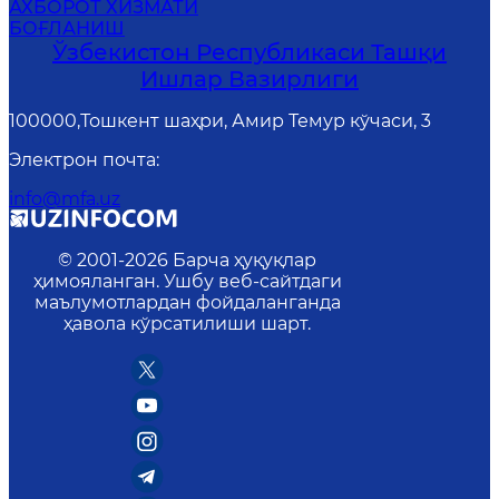
АХБОРОТ ХИЗМАТИ
БОҒЛАНИШ
Ўзбекистон Республикаси Ташқи
Ишлар Вазирлиги
100000,Тошкент шаҳри, Амир Темур кўчаси, 3
Электрон почта
:
info@mfa.uz
© 2001-
2026
Барча ҳуқуқлар
ҳимояланган. Ушбу веб-сайтдаги
маълумотлардан фойдаланганда
ҳавола кўрсатилиши шарт.