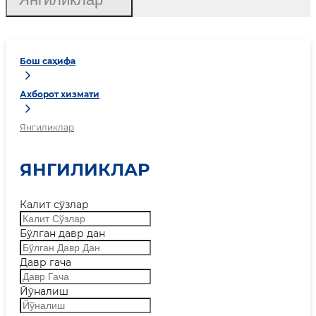
Бош саҳифа
Ахборот хизмати
Янгиликлар
ЯНГИЛИКЛАР
Калит сўзлар
Бўлган давр дан
Давр гача
Йўналиш