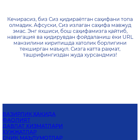
404 — Страница не найд
Кечирасиз, биз Сиз қидираётган саҳифани топа
олмадик. Афсуски, Сиз излаган саҳифа мавжуд
эмас. Энг яхшиси, бош саҳифамизга қайтиб,
навигация ва қидирувдан фойдаланиш ёки URL
манзилини киритишда хатолик борлигини
текширган маъқул. Сизга катта раҳмат,
ташрифингиздан жуда хурсандмиз!
ВАЗИРЛИК ҲАҚИДА
ФАОЛИЯТ
ДАВЛАТ ХИЗМАТЛАРИ
ҲУЖЖАТЛАР
ОЧИҚ МАЪЛУМОТЛАР