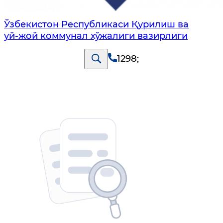
Ўзбекистон Республикаси Қурилиш ва
уй-жой коммунал хўжалиги вазирлиги
1298
;