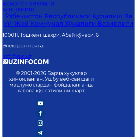
АХБОРОТ ХИЗМАТИ
БОҒЛАНИШ
Ўзбекистон Республикаси Қурилиш Ва
Уй-Жой Коммунал Хўжалиги Вазирлиги
100011, Тошкент шаҳри, Абай кўчаси, 6
Электрон почта
:
info@mc.uz
© 2001-
2026
Барча ҳуқуқлар
ҳимояланган. Ушбу веб-сайтдаги
маълумотлардан фойдаланганда
ҳавола кўрсатилиши шарт.