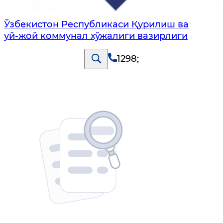
Ўзбекистон Республикаси Қурилиш ва
уй-жой коммунал хўжалиги вазирлиги
1298
;