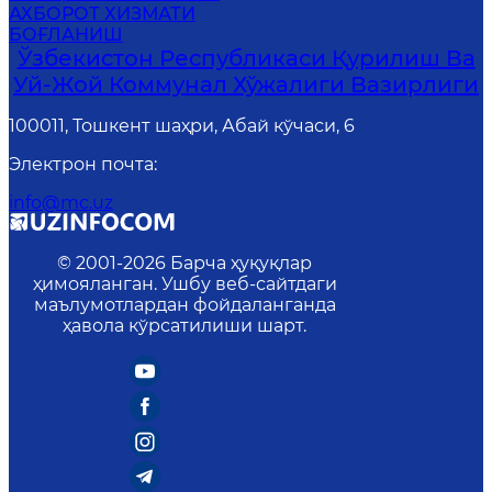
АХБОРОТ ХИЗМАТИ
БОҒЛАНИШ
Ўзбекистон Республикаси Қурилиш Ва
Уй-Жой Коммунал Хўжалиги Вазирлиги
100011, Тошкент шаҳри, Абай кўчаси, 6
Электрон почта
:
info@mc.uz
© 2001-
2026
Барча ҳуқуқлар
ҳимояланган. Ушбу веб-сайтдаги
маълумотлардан фойдаланганда
ҳавола кўрсатилиши шарт.