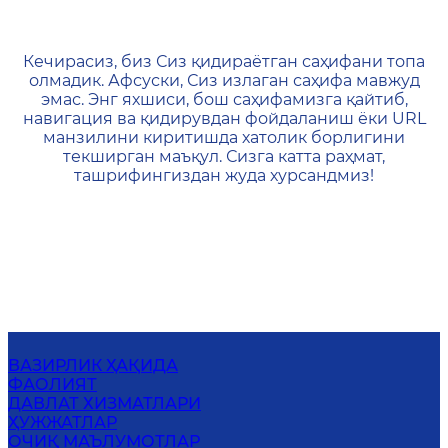
404 — Страница не найд
Кечирасиз, биз Сиз қидираётган саҳифани топа
олмадик. Афсуски, Сиз излаган саҳифа мавжуд
эмас. Энг яхшиси, бош саҳифамизга қайтиб,
навигация ва қидирувдан фойдаланиш ёки URL
манзилини киритишда хатолик борлигини
текширган маъқул. Сизга катта раҳмат,
ташрифингиздан жуда хурсандмиз!
ВАЗИРЛИК ҲАҚИДА
ФАОЛИЯТ
ДАВЛАТ ХИЗМАТЛАРИ
ҲУЖЖАТЛАР
ОЧИҚ МАЪЛУМОТЛАР