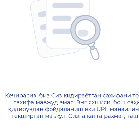
404 — Страница не найд
Кечирасиз, биз Сиз қидираётган саҳифани то
саҳифа мавжуд эмас. Энг яхшиси, бош саҳ
қидирувдан фойдаланиш ёки URL манзилин
текширган маъқул. Сизга катта раҳмат, т