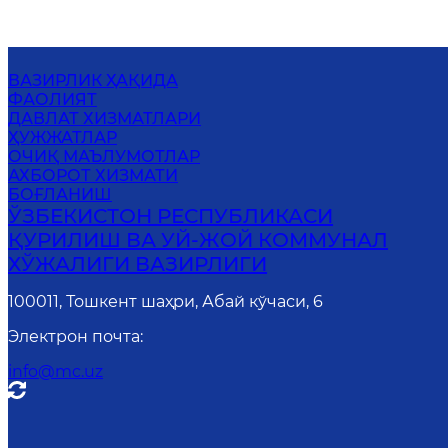
ВАЗИРЛИК ҲАҚИДА
ФАОЛИЯТ
ДАВЛАТ ХИЗМАТЛАРИ
ҲУЖЖАТЛАР
ОЧИҚ МАЪЛУМОТЛАР
АХБОРОТ ХИЗМАТИ
БОҒЛАНИШ
ЎЗБЕКИСТОН РЕСПУБЛИКАСИ
ҚУРИЛИШ ВА УЙ-ЖОЙ КОММУНАЛ
ХЎЖАЛИГИ ВАЗИРЛИГИ
100011, Тошкент шаҳри, Абай кўчаси, 6
Электрон почта
:
info@mc.uz