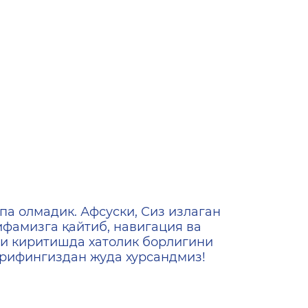
ена
па олмадик. Афсуски, Сиз излаган
ифамизга қайтиб, навигация ва
и киритишда хатолик борлигини
ашрифингиздан жуда хурсандмиз!