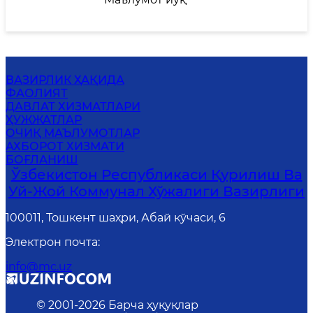
ВАЗИРЛИК ҲАҚИДА
ФАОЛИЯТ
ДАВЛАТ ХИЗМАТЛАРИ
ҲУЖЖАТЛАР
ОЧИҚ МАЪЛУМОТЛАР
АХБОРОТ ХИЗМАТИ
БОҒЛАНИШ
Ўзбекистон Республикаси Қурилиш Ва
Уй-Жой Коммунал Хўжалиги Вазирлиги
100011, Тошкент шаҳри, Абай кўчаси, 6
Электрон почта
:
info@mc.uz
© 2001-
2026
Барча ҳуқуқлар