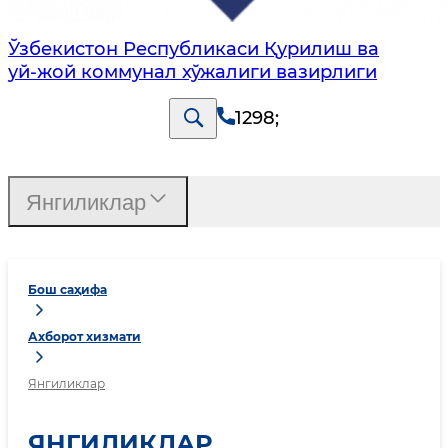
Ўзбекистон Республикаси Қурилиш ва
уй-жой коммунал хўжалиги вазирлиги
1298
;
Янгиликлар
Бош саҳифа
Ахборот хизмати
Янгиликлар
ЯНГИЛИКЛАР