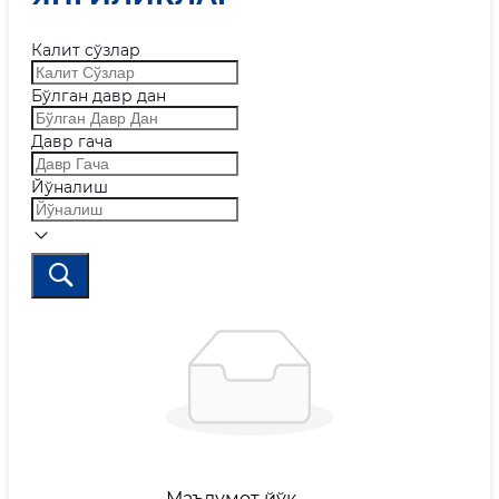
Калит сўзлар
Бўлган давр дан
Давр гача
Йўналиш
Маълумот йўқ