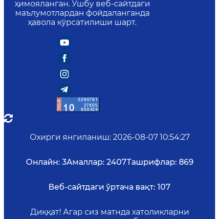
ҳимояланган. Ушбу веб-сайтдаги
маълумотлардан фойдаланганда
ҳавола кўрсатилиши шарт.
Охирги янгиланиш
:
2026-08-07 10:54:27
Онлайн:
3
Амаллар:
2407
Ташрифлар:
869
Веб-сайтдаги ўртача вақт:
107
Диққат! Агар сиз матнда хатоликларни