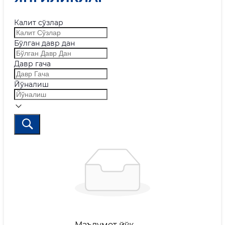
Калит сўзлар
Бўлган давр дан
Давр гача
Йўналиш
Маълумот йўқ