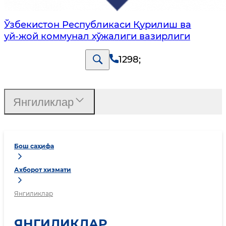
Ўзбекистон Республикаси Қурилиш ва
уй-жой коммунал хўжалиги вазирлиги
1298
;
Янгиликлар
Бош саҳифа
Ахборот хизмати
Янгиликлар
ЯНГИЛИКЛАР