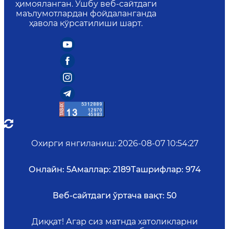
ҳимояланган. Ушбу веб-сайтдаги
маълумотлардан фойдаланганда
ҳавола кўрсатилиши шарт.
Охирги янгиланиш
:
2026-08-07 10:54:27
Онлайн:
5
Амаллар:
2189
Ташрифлар:
974
Веб-сайтдаги ўртача вақт:
50
Диққат! Агар сиз матнда хатоликларни