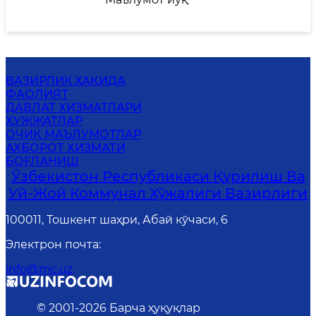
ВАЗИРЛИК ҲАҚИДА
ФАОЛИЯТ
ДАВЛАТ ХИЗМАТЛАРИ
ҲУЖЖАТЛАР
ОЧИҚ МАЪЛУМОТЛАР
АХБОРОТ ХИЗМАТИ
БОҒЛАНИШ
Ўзбекистон Республикаси Қурилиш Ва
Уй-Жой Коммунал Хўжалиги Вазирлиги
100011, Тошкент шаҳри, Абай кўчаси, 6
Электрон почта
:
info@mc.uz
© 2001-
2026
Барча ҳуқуқлар