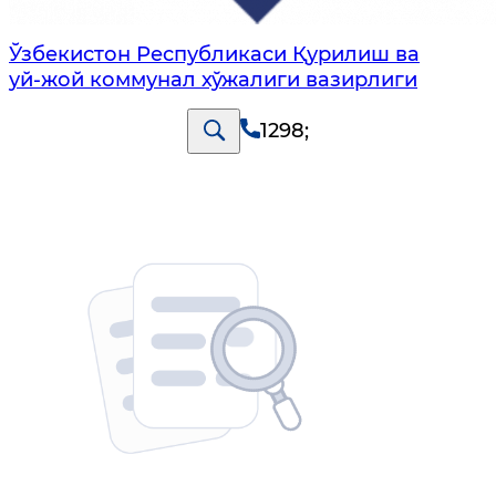
Ўзбекистон Республикаси Қурилиш ва
уй-жой коммунал хўжалиги вазирлиги
1298
;