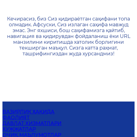
404 — Страница не найд
Кечирасиз, биз Сиз қидираётган саҳифани топа
олмадик. Афсуски, Сиз излаган саҳифа мавжуд
эмас. Энг яхшиси, бош саҳифамизга қайтиб,
навигация ва қидирувдан фойдаланиш ёки URL
манзилини киритишда хатолик борлигини
текширган маъқул. Сизга катта раҳмат,
ташрифингиздан жуда хурсандмиз!
ВАЗИРЛИК ҲАҚИДА
ФАОЛИЯТ
ДАВЛАТ ХИЗМАТЛАРИ
ҲУЖЖАТЛАР
ОЧИҚ МАЪЛУМОТЛАР