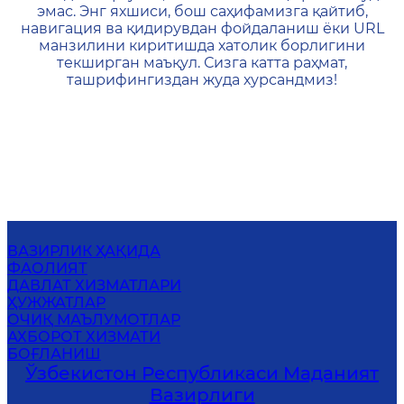
эмас. Энг яхшиси, бош саҳифамизга қайтиб,
навигация ва қидирувдан фойдаланиш ёки URL
манзилини киритишда хатолик борлигини
текширган маъқул. Сизга катта раҳмат,
ташрифингиздан жуда хурсандмиз!
ВАЗИРЛИК ҲАҚИДА
ФАОЛИЯТ
ДАВЛАТ ХИЗМАТЛАРИ
ҲУЖЖАТЛАР
ОЧИҚ МАЪЛУМОТЛАР
АХБОРОТ ХИЗМАТИ
БОҒЛАНИШ
Ўзбекистон Республикаси Маданият
Вазирлиги