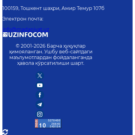
100159, Тошкент шаҳри, Амир Темур 107б
Электрон почта
:
info@madaniyat.uz
© 2001-
2026
Барча ҳуқуқлар
ҳимояланган. Ушбу веб-сайтдаги
маълумотлардан фойдаланганда
ҳавола кўрсатилиши шарт.