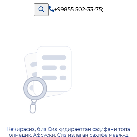
+99855 502-33-75
;
404 — Страница не найд
Кечирасиз, биз Сиз қидираётган саҳифани топа
олмадик. Афсуски, Сиз излаган саҳифа мавжуд