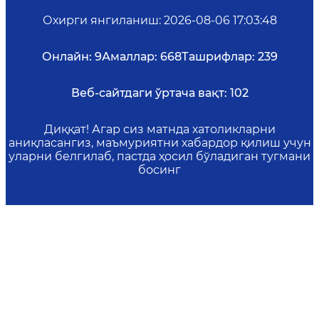
Охирги янгиланиш
:
2026-08-06 17:03:48
Онлайн:
9
Амаллар:
668
Ташрифлар:
239
Веб-сайтдаги ўртача вақт:
102
Диққат! Агар сиз матнда хатоликларни
аниқласангиз, маъмуриятни хабардор қилиш учун
уларни белгилаб, пастда ҳосил бўладиган тугмани
босинг