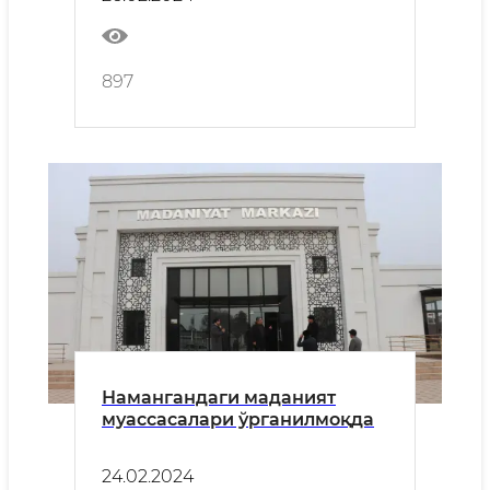
897
Намангандаги маданият
муассасалари ўрганилмоқда
24.02.2024