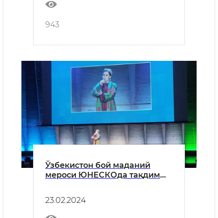
долзарб масалалари
муҳокама қилинди
943
Ўзбекистон бой маданий
мероси ЮНЕСКОда тақдим
этилди
23.02.2024