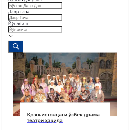
Давр гача
Йўналиш
Қозоғистондаги ўзбек драма
театри ҳақида