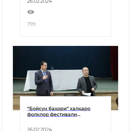
26.02.2024
799
“Бойсун баҳори” халқаро
фолклор фестивали
ўтказиладиган комплекс
билан танишилди
26.02.2024