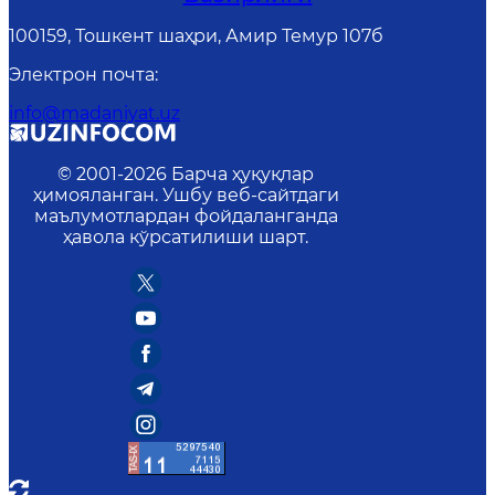
100159, Тошкент шаҳри, Амир Темур 107б
Электрон почта
:
info@madaniyat.uz
© 2001-
2026
Барча ҳуқуқлар
ҳимояланган. Ушбу веб-сайтдаги
маълумотлардан фойдаланганда
ҳавола кўрсатилиши шарт.