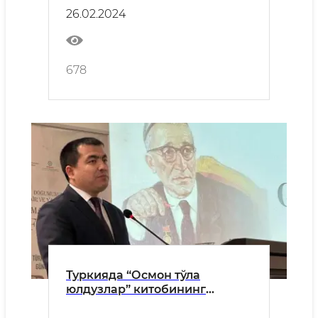
26.02.2024
678
Туркияда “Осмон тўла
юлдузлар” китобининг
тақдимоти бўлиб ўтмоқда