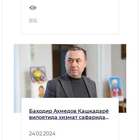
816
Баҳодир Ахмедов Қашқадарё
вилоятида хизмат сафарида
бўлди
24.02.2024