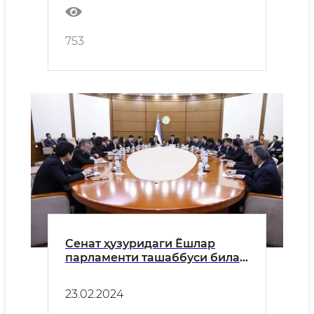
753
Сенат ҳузуридаги Ёшлар
парламенти ташаббуси билан
ташкил этилган давра
суҳбатида маданият
23.02.2024
соҳасидаги тўгаракларга
ёшларни жалб этишнинг