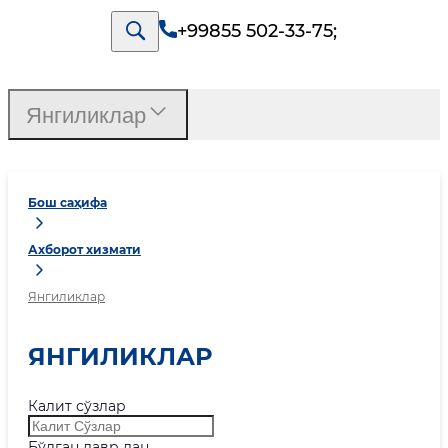
+99855 502-33-75
;
Янгиликлар
Бош саҳифа
Ахборот хизмати
Янгиликлар
ЯНГИЛИКЛАР
Калит сўзлар
Бўлган давр дан