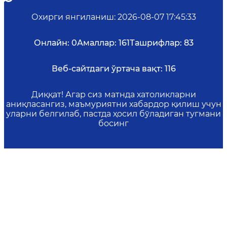
Охирги янгиланиш
:
2026-08-07 17:45:33
Онлайн:
0
Амаллар:
161
Ташрифлар:
83
Веб-сайтдаги ўртача вақт:
116
Диққат! Агар сиз матнда хатоликларни
аниқласангиз, маъмуриятни хабардор қилиш учун
уларни белгилаб, пастда ҳосил бўладиган тугмани
босинг