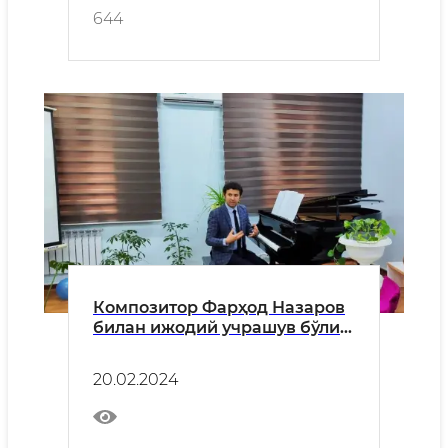
644
Композитор Фарҳод Назаров
билан ижодий учрашув бўлиб
ўтди
20.02.2024