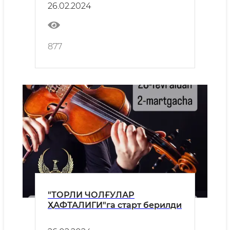
26.02.2024
877
"ТОРЛИ ЧОЛҒУЛАР
ҲАФТАЛИГИ"га старт берилди