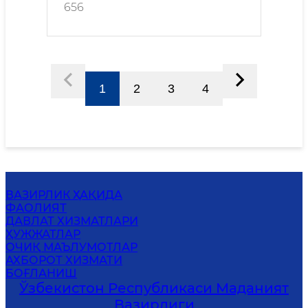
656
1
2
3
4
ВАЗИРЛИК ҲАҚИДА
ФАОЛИЯТ
ДАВЛАТ ХИЗМАТЛАРИ
ҲУЖЖАТЛАР
ОЧИҚ МАЪЛУМОТЛАР
АХБОРОТ ХИЗМАТИ
БОҒЛАНИШ
Ўзбекистон Республикаси Маданият
Вазирлиги