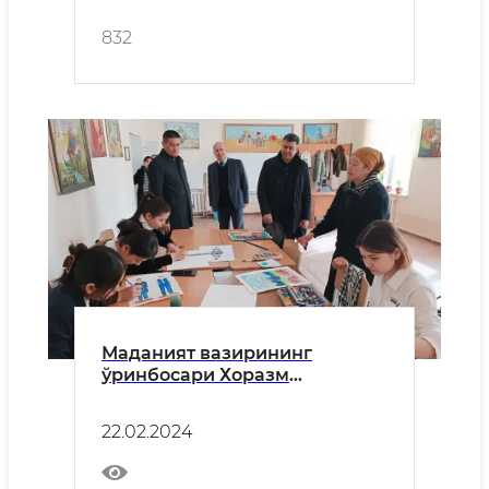
832
Маданият вазирининг
ўринбосари Хоразм
вилоятида хизмат сафарида
бўлди
22.02.2024