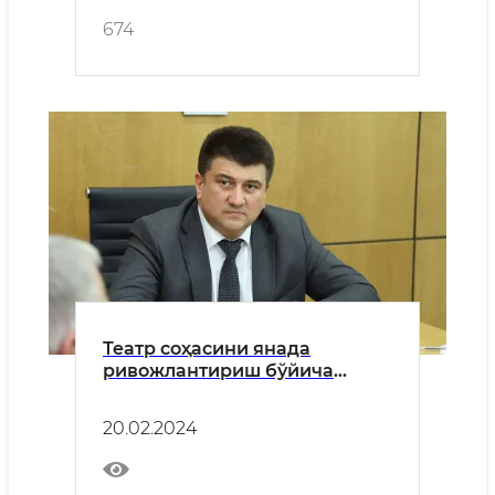
674
Театр соҳасини янада
ривожлантириш бўйича
ишлаб чиқилаётган
норматив-ҳуқуқий ҳужжатлар
20.02.2024
лойиҳалари муҳокама
қилинди