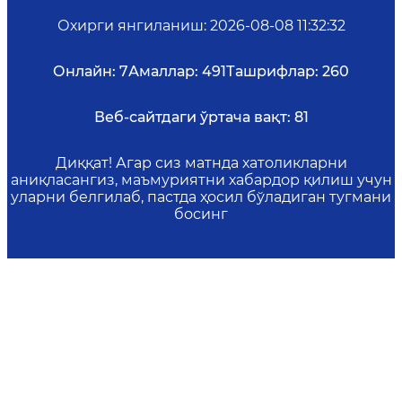
Охирги янгиланиш
:
2026-08-08 11:32:32
Онлайн:
7
Амаллар:
491
Ташрифлар:
260
Веб-сайтдаги ўртача вақт:
81
Диққат! Агар сиз матнда хатоликларни
аниқласангиз, маъмуриятни хабардор қилиш учун
уларни белгилаб, пастда ҳосил бўладиган тугмани
босинг