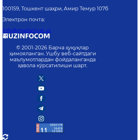
100159, Тошкент шаҳри, Амир Темур 107б
Электрон почта
:
info@madaniyat.uz
© 2001-
2026
Барча ҳуқуқлар
ҳимояланган. Ушбу веб-сайтдаги
маълумотлардан фойдаланганда
ҳавола кўрсатилиши шарт.