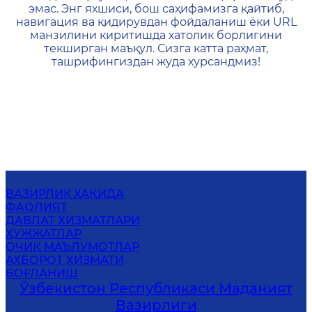
эмас. Энг яхшиси, бош саҳифамизга қайтиб,
навигация ва қидирувдан фойдаланиш ёки URL
манзилини киритишда хатолик борлигини
текширган маъқул. Сизга катта раҳмат,
ташрифингиздан жуда хурсандмиз!
ВАЗИРЛИК ҲАҚИДА
ФАОЛИЯТ
ДАВЛАТ ХИЗМАТЛАРИ
ҲУЖЖАТЛАР
ОЧИҚ МАЪЛУМОТЛАР
АХБОРОТ ХИЗМАТИ
БОҒЛАНИШ
Ўзбекистон Республикаси Маданият
Вазирлиги