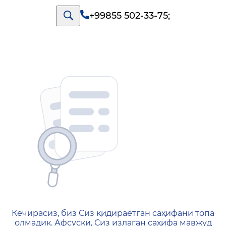
+99855 502-33-75
;
404 — Страница не найд
Кечирасиз, биз Сиз қидираётган саҳифани топа
олмадик. Афсуски, Сиз излаган саҳифа мавжуд