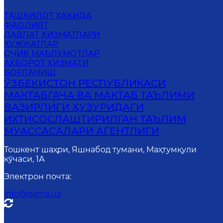
ТАШКИЛОТ ҲАҚИДА
ФАОЛИЯТ
ДАВЛАТ ХИЗМАТЛАРИ
ҲУЖЖАТЛАР
ОЧИҚ МАЪЛУМОТЛАР
АХБОРОТ ХИЗМАТИ
БОҒЛАНИШ
ЎЗБЕКИСТОН РЕСПУБЛИКАСИ
МАКТАБГАЧА ВА МАКТАБ ТАЪЛИМИ
ВАЗИРЛИГИ ҲУЗУРИДАГИ
ИХТИСОСЛАШТИРИЛГАН ТАЪЛИМ
МУАССАСАЛАРИ АГЕНТЛИГИ
Тошкент шаҳри, Яшнабод тумани, Маҳтумқули
кўчаси, 1А
Электрон почта
:
info@piima.uz