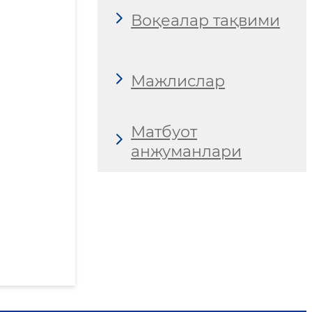
Воқеалар тақвими
Мажлислар
Матбуот
анжуманлари