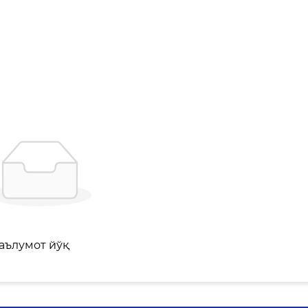
аълумот йўқ