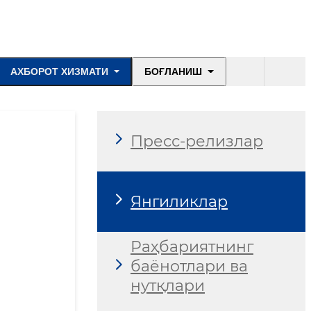
АХБОРОТ ХИЗМАТИ
БОҒЛАНИШ
Пресс-релизлар
Янгиликлар
Раҳбариятнинг
баёнотлари ва
нутқлари