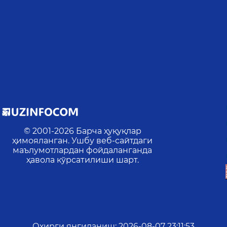
© 2001-
2026
Барча ҳуқуқлар
ҳимояланган. Ушбу веб-сайтдаги
маълумотлардан фойдаланганда
ҳавола кўрсатилиши шарт.
Охирги янгиланиш
:
2026-08-07 23:11:53