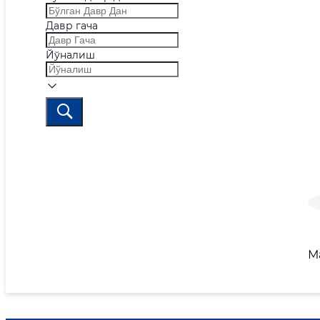
Давр гача
Йўналиш
М