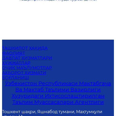
ТАШКИЛОТ ҲАҚИДА
ФАОЛИЯТ
ДАВЛАТ ХИЗМАТЛАРИ
ҲУЖЖАТЛАР
ОЧИҚ МАЪЛУМОТЛАР
АХБОРОТ ХИЗМАТИ
БОҒЛАНИШ
Ўзбекистон Республикаси Мактабгача
Ва Мактаб Таълими Вазирлиги
Ҳузуридаги Ихтисослаштирилган
Таълим Муассасалари Агентлиги
Тошкент шаҳри, Яшнабод тумани, Маҳтумқули