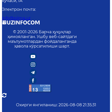
кўчаси, 1А
Электрон почта
:
info@piima.uz
© 2001-
2026
Барча ҳуқуқлар
ҳимояланган. Ушбу веб-сайтдаги
маълумотлардан фойдаланганда
ҳавола кўрсатилиши шарт.
Охирги янгиланиш
:
2026-08-08 21:35:31