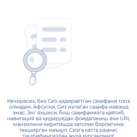
404 — Страница не найд
Кечирасиз, биз Сиз қидираётган саҳифани топа
олмадик. Афсуски, Сиз излаган саҳифа мавжуд
эмас. Энг яхшиси, бош саҳифамизга қайтиб,
навигация ва қидирувдан фойдаланиш ёки URL
манзилини киритишда хатолик борлигини
текширган маъқул. Сизга катта раҳмат,
ташрифингиздан жуда хурсандмиз!