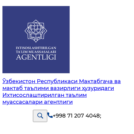
Ўзбекистон Республикаси Мактабгача ва
мактаб таълими вазирлиги ҳузуридаги
Ихтисослаштирилган таълим
муассасалари агентлиги
+998 71 207 4048
;