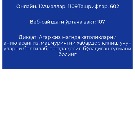
Онлайн:
12
Амаллар:
1109
Ташрифлар:
602
Веб-сайтдаги ўртача вақт:
107
Диққат! Агар сиз матнда хатоликларни
аниқласангиз, маъмуриятни хабардор қилиш учун
уларни белгилаб, пастда ҳосил бўладиган тугмани
босинг