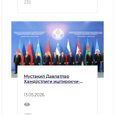
235
Мустақил Давлатлар
Ҳамдўстлиги иштирокчи-
давлатлар ички ишлар
вазирликларининг
13.05.2026
жиноятчиликка қарши
курашиш тузилмалари
раҳбарларининг йиғилиши
Тошкент шаҳрида ўз ишини