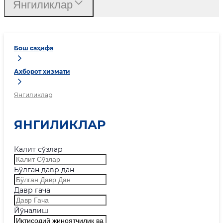
Янгиликлар
Бош саҳифа
Ахборот хизмати
Янгиликлар
ЯНГИЛИКЛАР
Калит сўзлар
Бўлган давр дан
Давр гача
Йўналиш