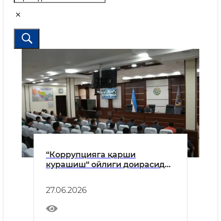
“Коррупцияга қарши
курашиш“ ойлиги доирасида
Навоий вилояти ИИБда
кенгайтирилган йиғилиш
27.06.2026
ўтказилди