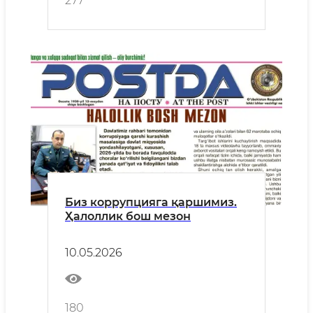
277
бошлади
Биз коррупцияга қаршимиз.
Ҳалоллик бош мезон
10.05.2026
180