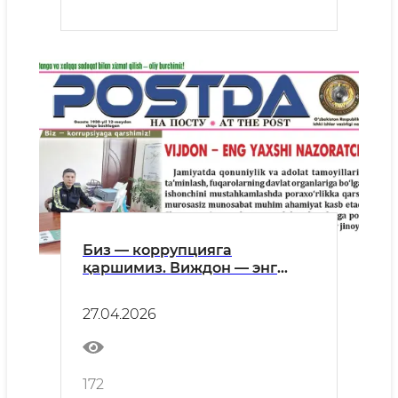
Биз — коррупцияга
қаршимиз. Виждон — энг
яхши назоратчи
27.04.2026
172