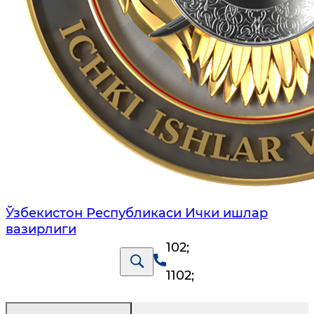
Ўзбекистон Республикаси Ички ишлар
вазирлиги
102
;
1102
;