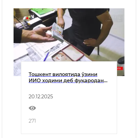
Тошкент вилоятида ўзини
ИИО ходими деб фуқародан
пул ундирган шахслар қўлга
олиниб, қиморхона
20.12.2025
фаолиятига чек қўйилди
271