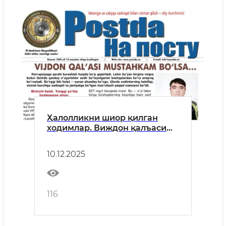
Ҳалолликни шиор қилган
ходимлар. Виждон қалъаси
мустаҳкам бўлса...
10.12.2025
116