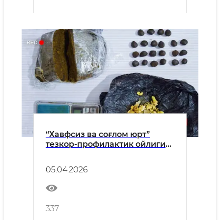
“Хавфсиз ва соғлом юрт”
тезкор-профилактик ойлиги
давомида Тошкент вилояти
ИИББнинг барча соҳавий
05.04.2026
хизматлари томонидан
амалга оширилган ишлар
рақамларда
337