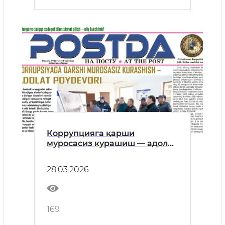
Коррупцияга қарши
муросасиз курашиш — адолат
пойдевори
28.03.2026
169