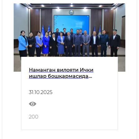
Наманган вилояти Ички
ишлар бошқармасида
коррупцияга қарши курашиш
масалаларига бағишланган
31.10.2025
давра суҳбати ўтказилди
200