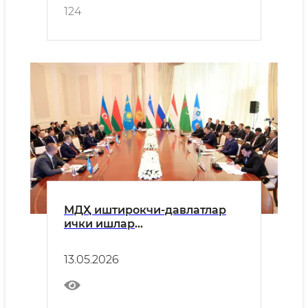
124
МДҲ иштирокчи-давлатлар
ички ишлар
вазирликларининг
жиноятчиликка қарши
13.05.2026
курашиш тузилмалари
раҳбарларининг навбатдаги
йиғилиши бўйича ахборот