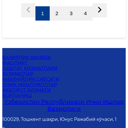
1
2
3
4
ВАЗИРЛИК ҲАҚИДА
ФАОЛИЯТ
ДАВЛАТ ХИЗМАТЛАРИ
ҲУЖЖАТЛАР
MАХФИЙЛИК СИЁСАТИ
ОЧИҚ МАЪЛУМОТЛАР
АХБОРОТ ХИЗМАТИ
БОҒЛАНИШ
Ўзбекистон Республикаси Ички Ишлар
Вазирлиги
100029, Тошкент шаҳри, Юнус Ражабий кўчаси, 1