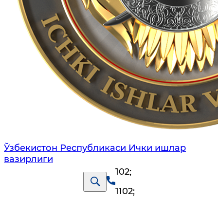
Ўзбекистон Республикаси Ички ишлар
вазирлиги
102
;
1102
;