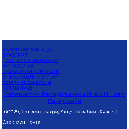
ВАЗИРЛИК ҲАҚИДА
ФАОЛИЯТ
ДАВЛАТ ХИЗМАТЛАРИ
ҲУЖЖАТЛАР
MАХФИЙЛИК СИЁСАТИ
ОЧИҚ МАЪЛУМОТЛАР
АХБОРОТ ХИЗМАТИ
БОҒЛАНИШ
Ўзбекистон Республикаси Ички Ишлар
Вазирлиги
100029, Тошкент шаҳри, Юнус Ражабий кўчаси, 1
Электрон почта
: