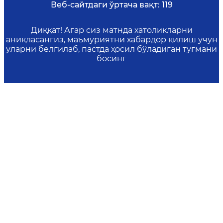
Веб-сайтдаги ўртача вақт:
119
Диққат! Агар сиз матнда хатоликларни
аниқласангиз, маъмуриятни хабардор қилиш учун
уларни белгилаб, пастда ҳосил бўладиган тугмани
босинг