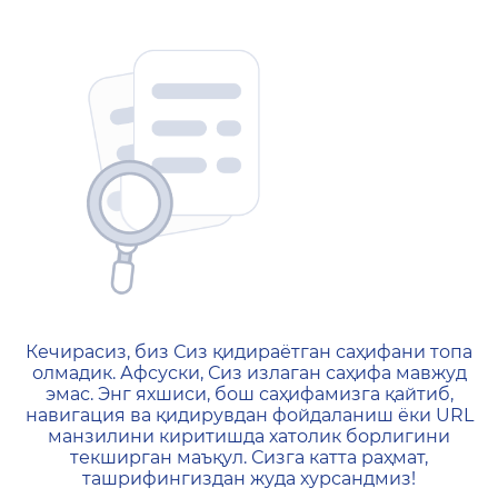
404 — Страница не найд
Кечирасиз, биз Сиз қидираётган саҳифани топа
олмадик. Афсуски, Сиз излаган саҳифа мавжуд
эмас. Энг яхшиси, бош саҳифамизга қайтиб,
навигация ва қидирувдан фойдаланиш ёки URL
манзилини киритишда хатолик борлигини
текширган маъқул. Сизга катта раҳмат,
ташрифингиздан жуда хурсандмиз!