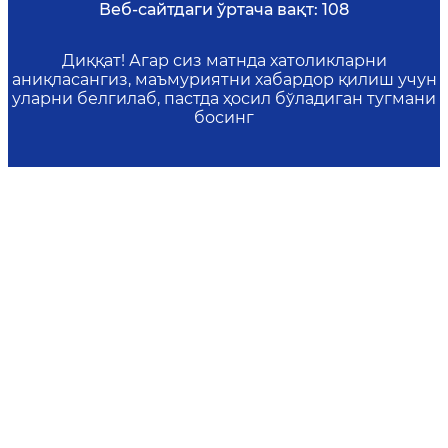
Веб-сайтдаги ўртача вақт:
108
Диққат! Агар сиз матнда хатоликларни
аниқласангиз, маъмуриятни хабардор қилиш учун
уларни белгилаб, пастда ҳосил бўладиган тугмани
босинг