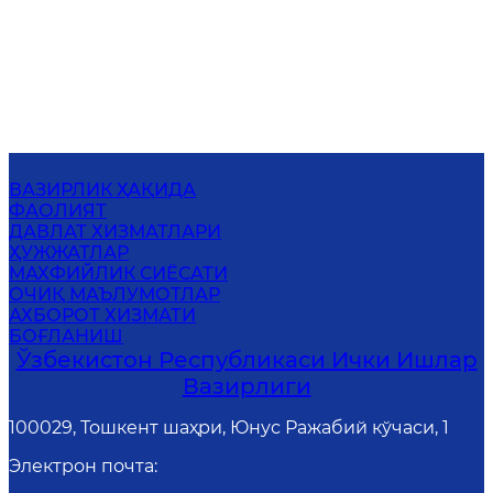
ВАЗИРЛИК ҲАҚИДА
ФАОЛИЯТ
ДАВЛАТ ХИЗМАТЛАРИ
ҲУЖЖАТЛАР
MАХФИЙЛИК СИЁСАТИ
ОЧИҚ МАЪЛУМОТЛАР
АХБОРОТ ХИЗМАТИ
БОҒЛАНИШ
Ўзбекистон Республикаси Ички Ишлар
Вазирлиги
100029, Тошкент шаҳри, Юнус Ражабий кўчаси, 1
Электрон почта
: