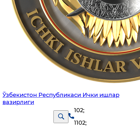
Ўзбекистон Республикаси Ички ишлар
вазирлиги
102
;
1102
;