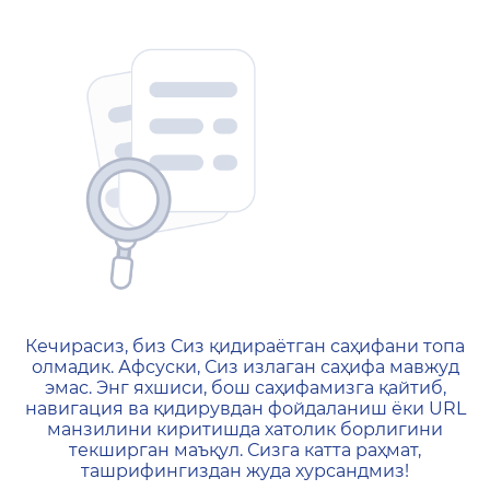
404 — Страница не найд
Кечирасиз, биз Сиз қидираётган саҳифани топа
олмадик. Афсуски, Сиз излаган саҳифа мавжуд
эмас. Энг яхшиси, бош саҳифамизга қайтиб,
навигация ва қидирувдан фойдаланиш ёки URL
манзилини киритишда хатолик борлигини
текширган маъқул. Сизга катта раҳмат,
ташрифингиздан жуда хурсандмиз!