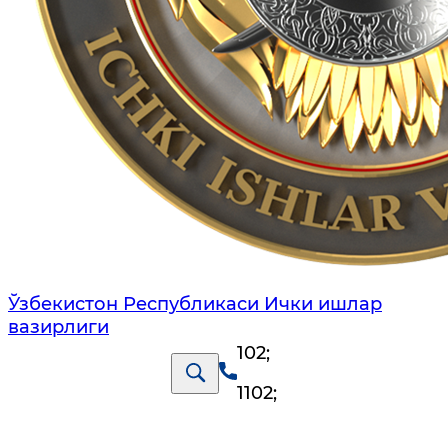
Ўзбекистон Республикаси Ички ишлар
вазирлиги
102
;
1102
;