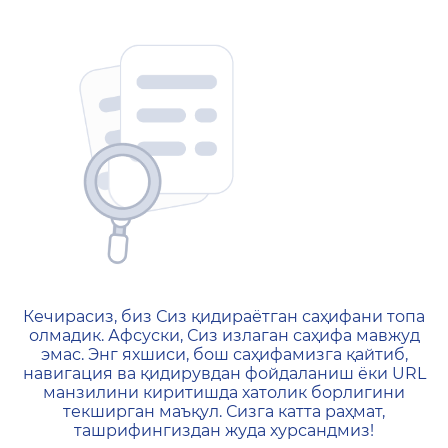
404 — Страница не найд
Кечирасиз, биз Сиз қидираётган саҳифани топа
олмадик. Афсуски, Сиз излаган саҳифа мавжуд
эмас. Энг яхшиси, бош саҳифамизга қайтиб,
навигация ва қидирувдан фойдаланиш ёки URL
манзилини киритишда хатолик борлигини
текширган маъқул. Сизга катта раҳмат,
ташрифингиздан жуда хурсандмиз!