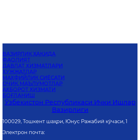
ВАЗИРЛИК ҲАҚИДА
ФАОЛИЯТ
ДАВЛАТ ХИЗМАТЛАРИ
ҲУЖЖАТЛАР
MАХФИЙЛИК СИЁСАТИ
ОЧИҚ МАЪЛУМОТЛАР
АХБОРОТ ХИЗМАТИ
БОҒЛАНИШ
Ўзбекистон Республикаси Ички Ишлар
Вазирлиги
100029, Тошкент шаҳри, Юнус Ражабий кўчаси, 1
Электрон почта
: