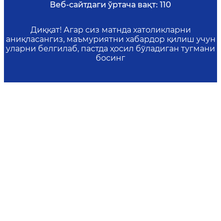
Веб-сайтдаги ўртача вақт:
110
Диққат! Агар сиз матнда хатоликларни
аниқласангиз, маъмуриятни хабардор қилиш учун
уларни белгилаб, пастда ҳосил бўладиган тугмани
босинг